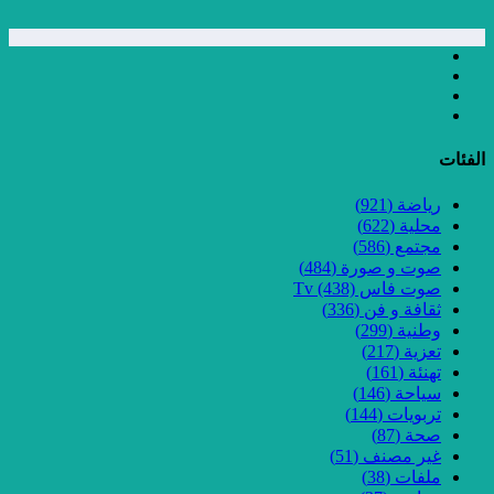
الفئات
رياضة
(921)
محلية
(622)
مجتمع
(586)
صوت و صورة
(484)
صوت فاس Tv
(438)
ثقافة و فن
(336)
وطنية
(299)
تعزية
(217)
تهنئة
(161)
سياحة
(146)
تربويات
(144)
صحة
(87)
غير مصنف
(51)
ملفات
(38)