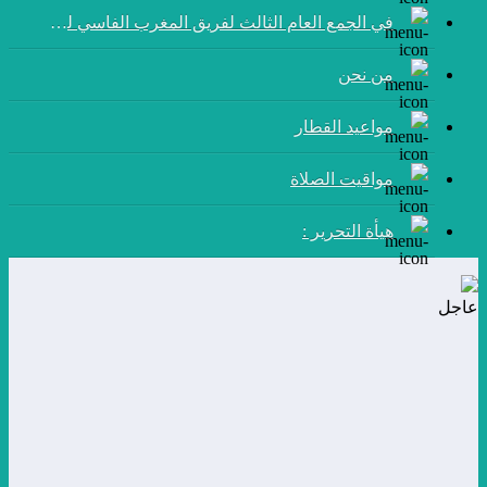
في الجمع العام الثالث لفريق المغرب الفاسي لكرة القدم:
من نحن
مواعيد القطار
مواقيت الصلاة
هيأة التحرير :
عاجل