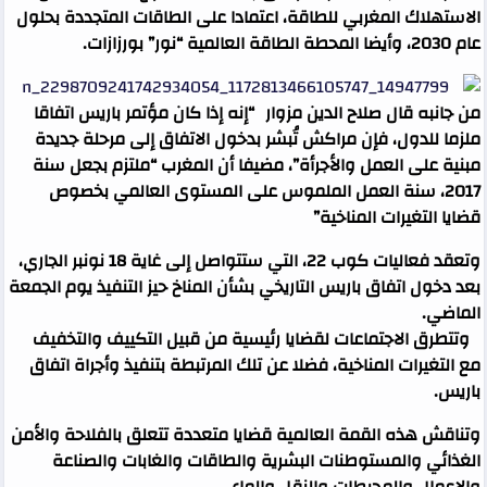
الاستهلاك المغربي للطاقة، اعتمادا على الطاقات المتجددة بحلول
عام 2030، وأيضا المحطة الطاقة العالمية “نور” بورزازات.
من جانبه قال صلاح الدين مزوار “إنه إذا كان مؤتمر باريس اتفاقا
ملزما للدول، فإن مراكش تُبشر بدخول الاتفاق إلى مرحلة جديدة
مبنية على العمل والأجرأة”، مضيفا أن المغرب “ملتزم بجعل سنة
2017، سنة العمل الملموس على المستوى العالمي بخصوص
قضايا التغيرات المناخية”
وتعقد فعاليات كوب 22، التي ستتواصل إلى غاية 18 نونبر الجاري،
بعد دخول اتفاق باريس التاريخي بشأن المناخ حيز التنفيذ يوم الجمعة
الماضي.
وتتطرق الاجتماعات لقضايا رئيسية من قبيل التكييف والتخفيف
مع التغيرات المناخية، فضلا عن تلك المرتبطة بتنفيذ وأجراة اتفاق
باريس.
وتناقش هذه القمة العالمية قضايا متعددة تتعلق بالفلاحة والأمن
الغذائي والمستوطنات البشرية والطاقات والغابات والصناعة