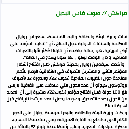
مراكش // صوت فاس البديل
قالت وزيرة البيئة والطاقة والبحر الفرنسية، سيغولين روايال
المكلفة بالعلاقات الدولية حول المناخ ، أن “تنظيم المؤتمر على
أرض افريقية، هو رسالة واضحة أن قارتنا الأكثر تأثرا بالتغيرات
المناخية وحان الوقت ليكون لها صوتا يصدح في العالم”.
وأكدت سيغولين روايال بمدينة مراكش خلال افتتاح أشغال
المؤتمر الثاني والعشرين للأطراف في الاتفاقية الإطار للأمم
المتحدة حول التغيرات المناخية (كوب 22)، والدورة 12 لأطراف
بروتوكول كيوتو أن عدد الدول التي صادقت على اتفاقية باريس
بلغ 100 دولة قبيل افتتاح مؤتمر (كوب22)، مشيرة إلى أن العديد
من الدول بصدد التصديق وهو ما يجعل العدد مرشحا للإرتفاع قبل
نهاية السنة.
وركزت وزيرة البيئة والطاقة والبحر الفرنسية روايال على الدور
الهام الذي تظطلع به القارة الافريقية وفي مقدمتها المغرب،
مذكرة بمبادرات المغرب، وعلى رأسها خطة بلوغ 52 بالمائة من