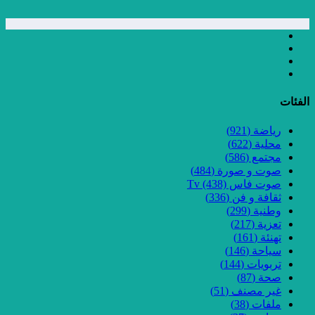
الفئات
رياضة
(921)
محلية
(622)
مجتمع
(586)
صوت و صورة
(484)
صوت فاس Tv
(438)
ثقافة و فن
(336)
وطنية
(299)
تعزية
(217)
تهنئة
(161)
سياحة
(146)
تربويات
(144)
صحة
(87)
غير مصنف
(51)
ملفات
(38)