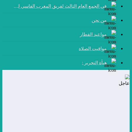
في الجمع العام الثالث لفريق المغرب الفاسي لكرة القدم:
من نحن
مواعيد القطار
مواقيت الصلاة
هيأة التحرير :
عاجل