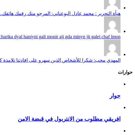
هيأة التحرير : محمد عادل البوعناني: المرجو منك رقمك هاتفك...
harika dyal haniyni gali monir aji gda minyn jit galei chaf lmon...
المهدي محب: شكرا للأشخاص الذين سهرو على افادتنا تلامذة كانو
حوارات
حوار
افريقي مطلوب من الانتربول في قبضة الامن