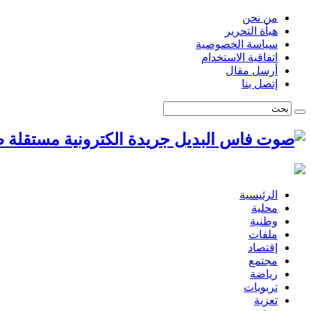
من نحن
هيأة التحرير
سياسة الخصوصية
اتفاقية الاستخدام
أرسل مقال
إتصل بنا
ص
الرئيسية
محلية
وطنية
ملفات
إقتصاد
مجتمع
رياضة
تربويات
تعزية