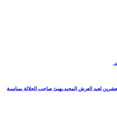
العشرين لعيد العرش المجيد.يهنئ صاحب الجلالة بمناسبة