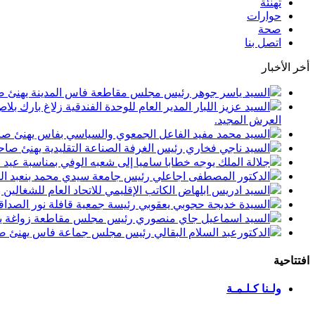
تهنئة
حوارات
صحة
اتصل بنا
أخر الأخبار
السيد ياسر جوهر رئيس مجلس مقاطعة فاس المدينة يهنئ صاحب الجلالة بمن
السيد عزيز اللبار المدير العام للوحدة الفندقية زلاغ بارك
العرش المجيد.
السيد محمد مفيد الفاعل الجمعوي والسياسي بفاس يهنئ صاحب الجلالة بمنا
السيد ناجي فخاري رئيس الغرفة الصناعة التقليدية يهنئ صاحب الجلالة 
جلالة الملك يوجه خطابا ساميا إلى شعبه الوفي بمناسبة عيد
الدكتور المصطفى اجاعلي رئيس جامعة سيدي محمد بنعبد الله
السيد ادريس ابلهاض الكاتب الإقليمي للاتحاد العام للشغال
السيدة خديجة حجوبي يعقوبي رئيسة جمعية قافلة نور الصداقة
السيد اسماعيل جاي منصوري رئيس مجلس مقاطعة زواغة يهني
الدكتورعبد السلام البقالي رئيس مجلس جماعة فاس يهنئ صاح
افتتاحية
ولـنا كـلـمـة