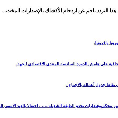
هذا التردد ناجم عن ازدحام الأكشاك بالإصدارات المخت...
وبا وافريقيا.
افية على هامش الدورة السادسة للمنتدى الاقتصادي للجهة.
نقاط جدول أعماله بالاجماع .
دبير محكم.وشعارات تخدم الطبقة الشغيلة …… احتفالا بالعيد الاممي لل