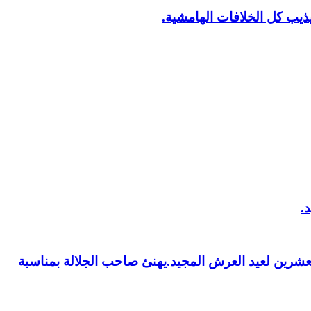
يب كل الخلافات الهامشية.
العشرين لعيد العرش المجيد.يهنئ صاحب الجلالة بمناسبة