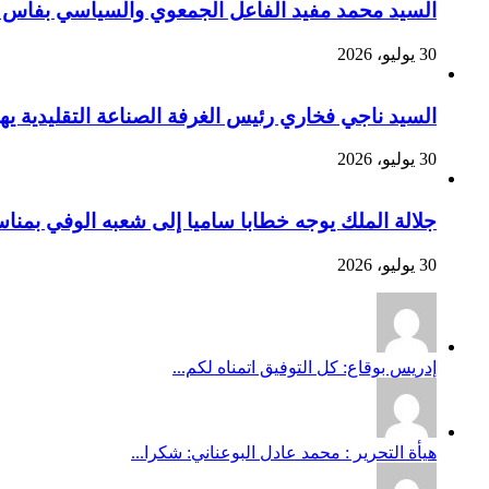
السيد محمد مفيد الفاعل الجمعوي والسياسي بفاس يهنئ صاحب الج
30 يوليو، 2026
السيد ناجي فخاري رئيس الغرفة الصناعة التقليدية يهنئ صاحب 
30 يوليو، 2026
جلالة الملك يوجه خطابا ساميا إلى شعبه الوفي بمنا
30 يوليو، 2026
إدريس بوقاع: كل التوفيق اتمناه لكم...
هيأة التحرير : محمد عادل البوعناني: شكرا...