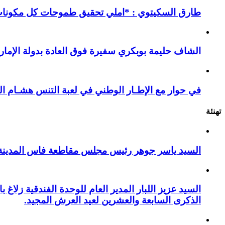
طارق السكيتوي : *املي تحقيق طموحات كل مكونات ا
الشاف حليمة بوبكري سفيرة فوق العادة بدولة الإمارا
في حوار مع الإطـار الوطني في لعبة التنس هشـام ال
تهنئة
السيد ياسر جوهر رئيس مجلس مقاطعة فاس المدينة يهنئ صاحب الج
السيد عزيز اللبار المدير العام للوحدة الفندقية زل
الذكرى السابعة والعشرين لعيد العرش المجيد.