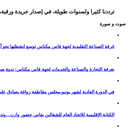
ترددنا كثيرا ولسنوات طويلة، في إصدار جريدة ورقية، 
صوت و صورة
غرفة الصناعة التقليدية لجهة فاس مكناس توسع انشطتها نحو أور
بغرفة التجارة والصناعة والخدمات لجهة فاس مكناس: ندوة صح
في الدورة العادية لشهر يونيو،مجلس مقاطعة زواغة يصادق على 
الكتابة الإقليمية للاتحاد العام للشغالين بفاس حضور وازن…وت