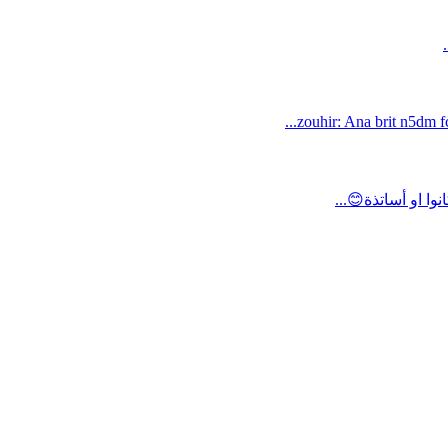
zouhir: Ana brit n5dm fc
ا او أساتذة😊...