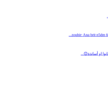
zouhir: Ana brit n5dm fc
ا او أساتذة😊...