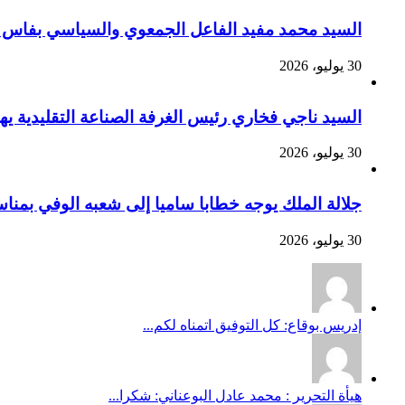
السيد محمد مفيد الفاعل الجمعوي والسياسي بفاس يهنئ صاحب الج
30 يوليو، 2026
السيد ناجي فخاري رئيس الغرفة الصناعة التقليدية يهنئ صاحب 
30 يوليو، 2026
جلالة الملك يوجه خطابا ساميا إلى شعبه الوفي بمنا
30 يوليو، 2026
إدريس بوقاع: كل التوفيق اتمناه لكم...
هيأة التحرير : محمد عادل البوعناني: شكرا...