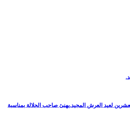
العشرين لعيد العرش المجيد.يهنئ صاحب الجلالة بمناسبة