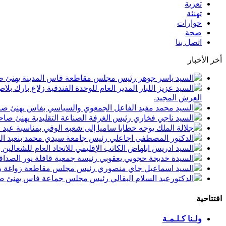
تعزية
تهنئة
حوارات
صحة
اتصل بنا
أخر الأخبار
السيد ياسر جوهر رئيس مجلس مقاطعة فاس المدينة يهنئ صاحب الجلالة بمن
السيد عزيز اللبار المدير العام للوحدة الفندقية زلاغ بارك
العرش المجيد.
السيد محمد مفيد الفاعل الجمعوي والسياسي بفاس يهنئ صاحب الجلالة بمنا
السيد ناجي فخاري رئيس الغرفة الصناعة التقليدية يهنئ صاحب الجلالة 
جلالة الملك يوجه خطابا ساميا إلى شعبه الوفي بمناسبة عيد
الدكتور المصطفى اجاعلي رئيس جامعة سيدي محمد بنعبد الله
السيد ادريس ابلهاض الكاتب الإقليمي للاتحاد العام للشغال
السيدة خديجة حجوبي يعقوبي رئيسة جمعية قافلة نور الصداقة
السيد اسماعيل جاي منصوري رئيس مجلس مقاطعة زواغة يهني
الدكتورعبد السلام البقالي رئيس مجلس جماعة فاس يهنئ صاح
افتتاحية
ولـنا كـلـمـة