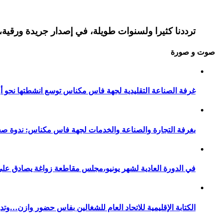
ترددنا كثيرا ولسنوات طويلة، في إصدار جريدة ورقية، 
صوت و صورة
غرفة الصناعة التقليدية لجهة فاس مكناس توسع انشطتها نحو أور
بغرفة التجارة والصناعة والخدمات لجهة فاس مكناس: ندوة صح
في الدورة العادية لشهر يونيو،مجلس مقاطعة زواغة يصادق على 
الكتابة الإقليمية للاتحاد العام للشغالين بفاس حضور وازن…وت