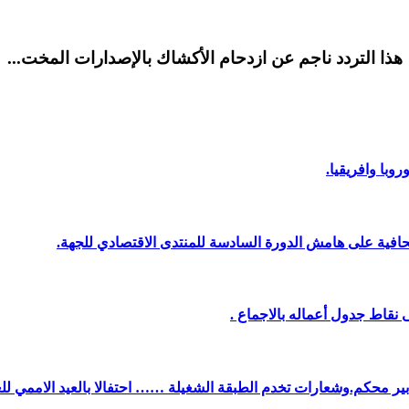
هذا التردد ناجم عن ازدحام الأكشاك بالإصدارات المخت...
وبا وافريقيا.
افية على هامش الدورة السادسة للمنتدى الاقتصادي للجهة.
نقاط جدول أعماله بالاجماع .
دبير محكم.وشعارات تخدم الطبقة الشغيلة …… احتفالا بالعيد الاممي لل