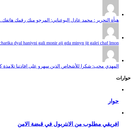
هيأة التحرير : محمد عادل البوعناني: المرجو منك رقمك هاتفك...
harika dyal haniyni gali monir aji gda minyn jit galei chaf lmon...
المهدي محب: شكرا للأشخاص الذين سهرو على افادتنا تلامذة كانو
حوارات
حوار
افريقي مطلوب من الانتربول في قبضة الامن