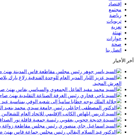
إقتصاد
مجتمع
رياضة
تربويات
تعزية
تهنئة
حوارات
صحة
اتصل بنا
أخر الأخبار
السيد ياسر جوهر رئيس مجلس مقاطعة فاس المدينة يهنئ صاحب الجلالة بمن
السيد عزيز اللبار المدير العام للوحدة الفندقية زلاغ بارك
العرش المجيد.
السيد محمد مفيد الفاعل الجمعوي والسياسي بفاس يهنئ صاحب الجلالة بمنا
السيد ناجي فخاري رئيس الغرفة الصناعة التقليدية يهنئ صاحب الجلالة 
جلالة الملك يوجه خطابا ساميا إلى شعبه الوفي بمناسبة عيد
الدكتور المصطفى اجاعلي رئيس جامعة سيدي محمد بنعبد الله
السيد ادريس ابلهاض الكاتب الإقليمي للاتحاد العام للشغال
السيدة خديجة حجوبي يعقوبي رئيسة جمعية قافلة نور الصداقة
السيد اسماعيل جاي منصوري رئيس مجلس مقاطعة زواغة يهني
الدكتورعبد السلام البقالي رئيس مجلس جماعة فاس يهنئ صاح