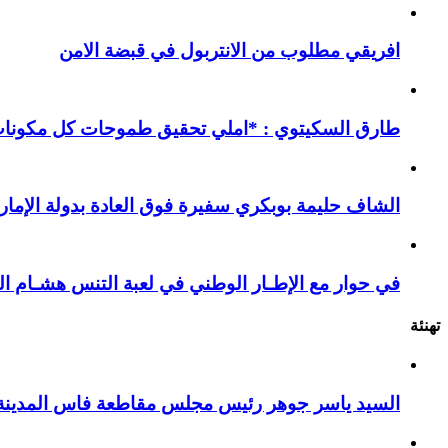
افريقي مطلوب من الانتربول في قبضة الامن
طارق السكيتوي : *املي تحقيق طموحات كل مكونات ا
الشاف حليمة بوبكري سفيرة فوق العادة بدولة الإمارا
في حوار مع الإطـار الوطني في لعبة التنس هشـام ال
تهنئة
السيد ياسر جوهر رئيس مجلس مقاطعة فاس المدينة يهنئ صاحب الج