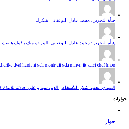
هيأة التحرير : محمد عادل البوعناني: شكرا...
هيأة التحرير : محمد عادل البوعناني: المرجو منك رقمك هاتفك...
harika dyal haniyni gali monir aji gda minyn jit galei chaf lmon...
المهدي محب: شكرا للأشخاص الذين سهرو على افادتنا تلامذة كانو
حوارات
حوار