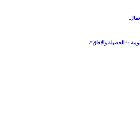
عمال.
مة : “الحصيلة والافاق”.