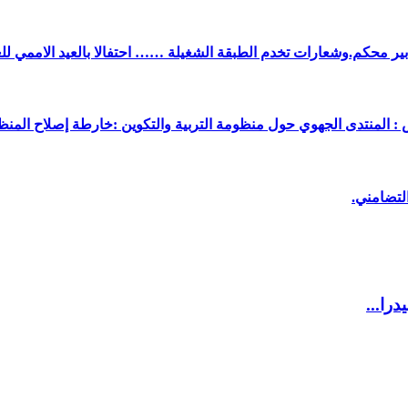
دبير محكم.وشعارات تخدم الطبقة الشغيلة …… احتفالا بالعيد الاممي لل
 : المنتدى الجهوي حول منظومة التربية والتكوين :خارطة إصلاح المنظو
لتضامني.
را...