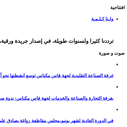
افتتاحية
ولـنا كـلـمـة
ترددنا كثيرا ولسنوات طويلة، في إصدار جريدة ورقية، 
صوت و صورة
غرفة الصناعة التقليدية لجهة فاس مكناس توسع انشطتها نحو أور
بغرفة التجارة والصناعة والخدمات لجهة فاس مكناس: ندوة صح
في الدورة العادية لشهر يونيو،مجلس مقاطعة زواغة يصادق على 