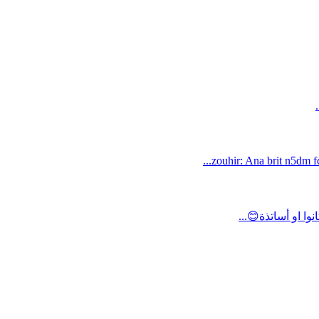
zouhir: Ana brit n5dm fc
ا او أساتذة😊...