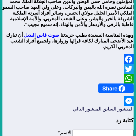
المؤمنين وحامي حمى الوطن والدين صاحب الجلالة الملك محمد
السادس نصره الله باليمن والبركات، وعلى ولي العهد صاحب السمو
الملكي الأمير الجليل مولاي الحسن، وسائر أفراد أسرته الملكية
الشريفة بالخير والبشر، وعلى الشعب المغربي، والأمة الإسلامية
قاطبة بالرقي والازدهار والأمن والهناء. إنه سميع مجيب”.
وبهذه المناسبة السعيدة يطيب جريدتنا
صوت فاس البديل
أن تبارك
عيد الأضحى المبارك لكافة قرائها وزوارها، ولجميع أفراد الشعب
المغربي الكريم.
Facebook
Twitter
Share
WhatsApp
المنشور السابق
المنشور التالي
Messenger
كتابة رد
الاسم*