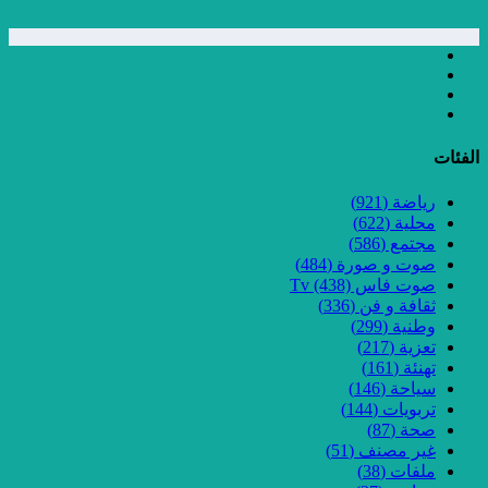
الفئات
رياضة
(921)
محلية
(622)
مجتمع
(586)
صوت و صورة
(484)
صوت فاس Tv
(438)
ثقافة و فن
(336)
وطنية
(299)
تعزية
(217)
تهنئة
(161)
سياحة
(146)
تربويات
(144)
صحة
(87)
غير مصنف
(51)
ملفات
(38)