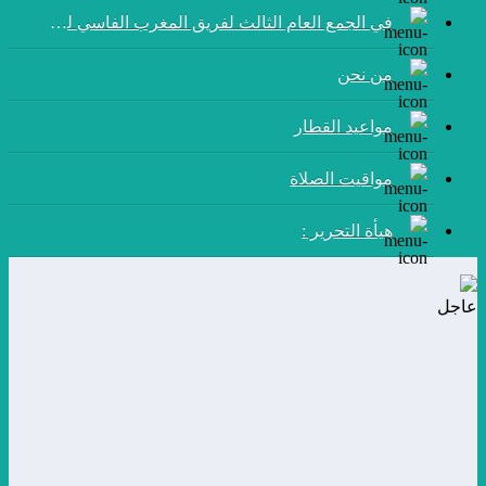
في الجمع العام الثالث لفريق المغرب الفاسي لكرة القدم:
من نحن
مواعيد القطار
مواقيت الصلاة
هيأة التحرير :
عاجل