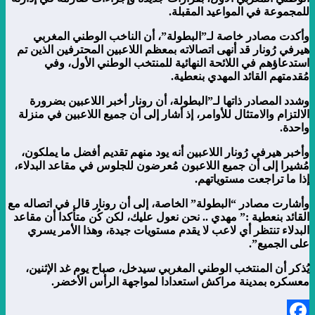
للمجموعة في المواعيد المقبلة.
وأكدت مصادر خاصة لـ”البطولة”، أن الناخب الوطني المغربي
هيرفي رُونار قد أنهى اتصالاته بمعظم اللاعبين المحترفين الذين تم
استدعاؤهم في اللائحة النهائية للمنتخب الوطني الأول، وفي
مُقدمتهم القائد المهدي بنعطية.
وشدد المصادر ذاتها لـ”البطولة، أن رونار أخبر اللاعبين بضرورة
الالتزام والامتثال للأوامر، إذ أشار إلى أن جميع اللاعبين في منزلة
واحدة.
وأخبر هيرفي رُونار اللاعبين أنه يود منهم تقديم أفضل ما يملكون،
مُشيرا إلى أن جميع اللاعبون مُعرضون للجلوس في مقاعد البدلاء،
إذا ما تراجعت مستوياتهم.
وأشارت مصادر “البطولة” الخاصة، إلى أن رونار قال في اتصاله مع
القائد بنعطية :” مهدي .. نحن نعول عليك، لكن كُن متأكدا أن مقاعد
البدلاء تنتظر أي لاعب لا يقدم مستويات جيدة، وهذا الأمر يسري
على الجميع”.
يُذكر أن المنتخب الوطني المغربي سيدخل، صباح يوم غد الإثنين،
معسكره بمدينة مراكش استعدادا لمواجهة الرأس الأخضر.