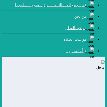
في الجمع العام الثالث لفريق المغرب الفاسي لكرة القدم:
من نحن
مواعيد القطار
مواقيت الصلاة
هيأة التحرير :
عاجل