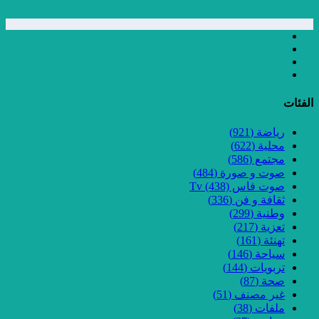
الفئات
رياضة
(921)
محلية
(622)
مجتمع
(586)
صوت و صورة
(484)
صوت فاس Tv
(438)
ثقافة و فن
(336)
وطنية
(299)
تعزية
(217)
تهنئة
(161)
سياحة
(146)
تربويات
(144)
صحة
(87)
غير مصنف
(51)
ملفات
(38)