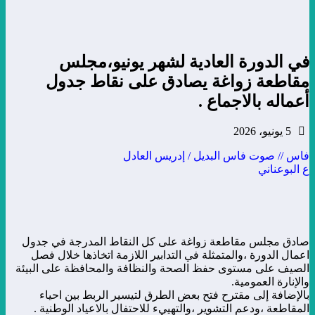
في الدورة العادية لشهر يونيو،مجلس
مقاطعة زواغة يصادق على نقاط جدول
أعماله بالاجماع .
5 يونيو، 2026
فاس // صوت فاس البديل / إدريس العادل
ع البوعناني
صادق مجلس مقاطعة زواغة على كل النقاط المدرجة في جدول
اعمال الدورة ،والمتمثلة في التدابير اللازمة اتخاذها خلال فصل
الصيف على مستوى حفظ الصحة والنظافة والمحافظة على البيئة
والإنارة العمومية.
بالإضافة إلى مقترح فتح بعض الطرق لتيسير الربط بين احياء
المقاطعة ،ودعم التشوير ،والتهييء للاحتفال بالاعياد الوطنية .