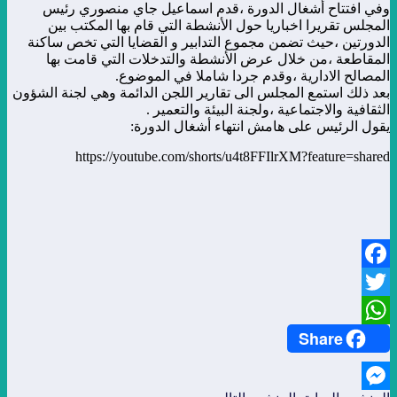
وفي افتتاح أشغال الدورة ،قدم اسماعيل جاي منصوري رئيس
المجلس تقريرا اخباريا حول الأنشطة التي قام بها المكتب بين
الدورتين ،حيث تضمن مجموع التدابير و القضايا التي تخص ساكنة
المقاطعة ،من خلال عرض الأنشطة والتدخلات التي قامت بها
المصالح الادارية ،وقدم جردا شاملا في الموضوع.
بعد ذلك استمع المجلس الى تقارير اللجن الدائمة وهي لجنة الشؤون
الثقافية والاجتماعية ،ولجنة البيئة والتعمير .
يقول الرئيس على هامش انتهاء أشغال الدورة:
https://youtube.com/shorts/u4t8FFIlrXM?feature=shared
Facebook
Twitter
Share
WhatsApp