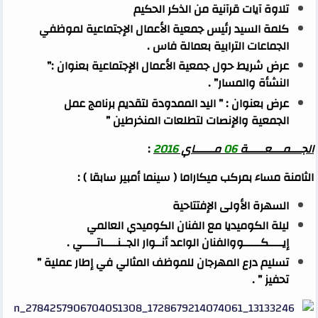
تلاوة آيات قرآنية من الذكر الحكيم
كلمة السيد رئيس جمعية الأعمال الإجتماعية لموظفي
الجماعات الترابية بعمالة فاس .
عرض شريط حول جمعية الأعمال الإجتماعية بعنوان :”
النشأة والمسار” .
عرض بعنوان : ” اليد الممدودة لتقديم برنامج عمل
الجمعية والإنصات لتطلعات المنخرطين ”
الجــــمــــعــــــة
06
مـــــــاي
2016
:
الثامنة مساء بمركب ميكاراما ( سينما أمبير سابقا ) :
السهرة الأولى الإفتتاحية
ليلة الكوميديا مع الفنان الكوميدي العالمي
إيـــــكــــــووالفنان الواعد أنــوار الجــنـــــاتـــــي .
تسليم درع المهرجان للموظف المثالي في إطار عملية ”
تحفيز ” .