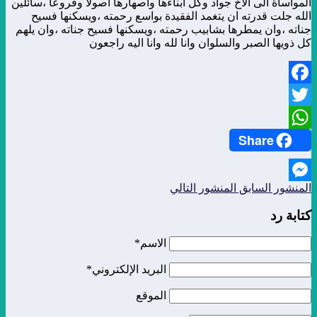
المواساة الى الاخ جواد وكل أبناءها واصهارها اصولا وفروعا ،سائلين
الله جلت قدرته ان يتغمد الفقيدة بواسع رحمته ،ويسكنها فسيح
جناته ،وان يمطرها بشابيب رحمته ،ويسكنها فسيح جناته ،وان يلهم
كل ذويها الصبر والسلوان وانا لله وانا اليه راجعون
Facebook
Twitter
Share
WhatsApp
المنشور السابق
المنشور التالي
Messenger
كتابة رد
الاسم*
البريد الإلكتروني*
الموقع