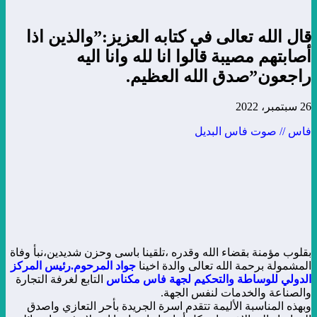
قال الله تعالى في كتابه العزيز:”والذين اذا
أصابتهم مصيبة قالوا انا لله وانا اليه
راجعون”صدق الله العظيم.
26 سبتمبر، 2022
فاس // صوت فاس البديل
بقلوب مؤمنة بقضاء الله وقدره ،تلقينا باسى وحزن شديدين،نبأ وفاة
المشمولة برحمة الله تعالى والدة اخينا
جواد المرحوم.رئيس المركز
الدولي للوساطة والتحكيم لجهة فاس مكناس
التابع لغرفة التجارة
والصناعة والخدمات لنفس الجهة.
وبهذه المناسبة الأليمة تتقدم اسرة الجريدة بأحر التعازي واصدق