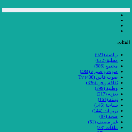
الفئات
رياضة
(921)
محلية
(622)
مجتمع
(586)
صوت و صورة
(484)
صوت فاس Tv
(438)
ثقافة و فن
(336)
وطنية
(299)
تعزية
(217)
تهنئة
(161)
سياحة
(146)
تربويات
(144)
صحة
(87)
غير مصنف
(51)
ملفات
(38)