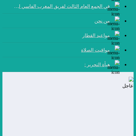
في الجمع العام الثالث لفريق المغرب الفاسي لكرة القدم:
من نحن
مواعيد القطار
مواقيت الصلاة
هيأة التحرير :
عاجل