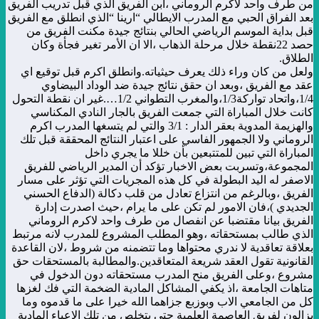
من طرف واحد لاكرم الروماني ،ابن الفريق الذي قبل تدريب الفريق
بعد الفراق الحبي مع المدرب الايطالي “ارينا “الذي انطلق مع الفريق
قبل بداية الموسم الرياضي الحالي بنتائج جيدة مكنت الفريق من
حصد 22نقطة خلال مرحلة الذهاب ،الا ان الأمر تغير فجأة وكان
الطلاق.
ولعل من كان وراء ذلك يعرف حيثياته.وانطلق اكرم قبل توقيع اي
عقد مع الفريق ،وبعد ان حقق نتائج جيدة ضد الوداد البيضاوي
1/4،واتحاد تواركة1/3،والمغرب التطواني 1/2….غير ان نقطة التحول
كانت خلال المباراة التي جمعت الفريق بالجار النادي المكناسي
والهزيمة المدوية بعقر الدار : 3/1 والتي لم يتسغها المدرب اكرم
الروماني ولا الجمهور الفاسي على اعتبار النتائج المحققة قبل تلك
المباراة التي تبين للمتتبعين بأن خللا ما يجري داخل
المجموعة،وتسربت بعض الاخبار تؤكد أن المدير الرياضي للفريق
الاصفر له اليد البطولة في كل هذه المجريات التي تؤثر على مسار
الفريق ،وبالرغم من انتزاع تعادل من قلب دكالة (الدفاع الحسني
الجديدي )،فان الامور لم تكن على ما يرام ،حيث اصدرت إدارة
الفريق بيانا مقتضبا عن انفصال من طرف واحد لاكرم الروماني
الذي طالب بمستحقاته ،وهو المطلب المشروع للمدرب لانه مرتبط
بعلاقة تعاقدية لا ندري محتواها وما تتضمنه من شروط ،لان القاعدة
القانونية تقول العقد شريعة المتعاقدين.والمطالبة بالمستحقات حق
مشروع ،وعلى الفريق منح المدرب مستحقاته دون الدخول في
متاهات الجامعة ،اذ يكفي المشاكل المادية الضخمة التي فك لغزها
كل من الجامعي الاب وبوزبع جزاهما الله خيرا على ما قدموه وما
يزالون لفريق العاصمة العلمية حتى يتخلص من تلك الاعباء المادية