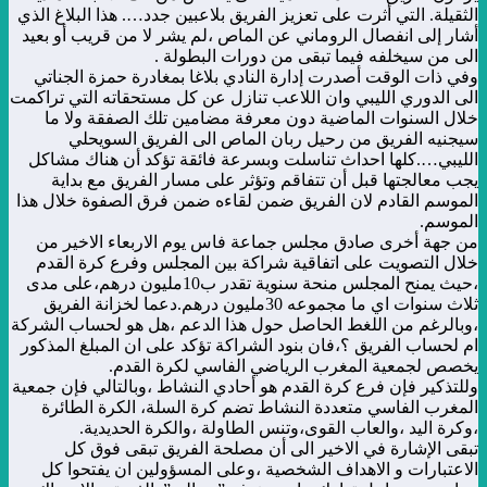
الثقيلة. التي أثرت على تعزيز الفريق بلاعبين جدد…. هذا البلاغ الذي
أشار إلى انفصال الروماني عن الماص ،لم يشر لا من قريب أو بعيد
الى من سيخلفه فيما تبقى من دورات البطولة .
وفي ذات الوقت أصدرت إدارة النادي بلاغا بمغادرة حمزة الجناتي
الى الدوري الليبي وان اللاعب تنازل عن كل مستحقاته التي تراكمت
خلال السنوات الماضية دون معرفة مضامين تلك الصفقة ولا ما
سيجنيه الفريق من رحيل ربان الماص الى الفريق السويحلي
الليبي….كلها احداث تناسلت وبسرعة فائقة تؤكد أن هناك مشاكل
يجب معالجتها قبل أن تتفاقم وتؤثر على مسار الفريق مع بداية
الموسم القادم لان الفريق ضمن لقاءه ضمن فرق الصفوة خلال هذا
الموسم.
من جهة أخرى صادق مجلس جماعة فاس يوم الاربعاء الاخير من
خلال التصويت على اتفاقية شراكة بين المجلس وفرع كرة القدم
،حيث يمنح المجلس منحة سنوية تقدر ب10مليون درهم،على مدى
ثلاث سنوات اي ما مجموعه 30مليون درهم.دعما لخزانة الفريق
،وبالرغم من اللغط الحاصل حول هذا الدعم ،هل هو لحساب الشركة
ام لحساب الفريق ؟،فان بنود الشراكة تؤكد على ان المبلغ المذكور
يخصص لجمعية المغرب الرياضي الفاسي لكرة القدم.
وللتذكير فإن فرع كرة القدم هو أحادي النشاط ،وبالتالي فإن جمعية
المغرب الفاسي متعددة النشاط تضم كرة السلة، الكرة الطائرة
،وكرة اليد ،والعاب القوى،وتنس الطاولة ،والكرة الحديدية.
تبقى الإشارة في الاخير الى أن مصلحة الفريق تبقى فوق كل
الاعتبارات و الاهداف الشخصية ،وعلى المسؤولين ان يفتحوا كل