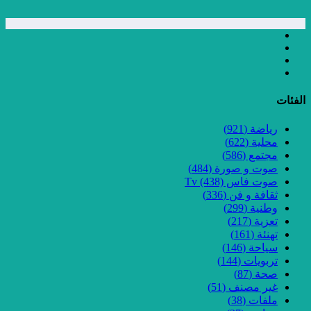
الفئات
رياضة
(921)
محلية
(622)
مجتمع
(586)
صوت و صورة
(484)
صوت فاس Tv
(438)
ثقافة و فن
(336)
وطنية
(299)
تعزية
(217)
تهنئة
(161)
سياحة
(146)
تربويات
(144)
صحة
(87)
غير مصنف
(51)
ملفات
(38)