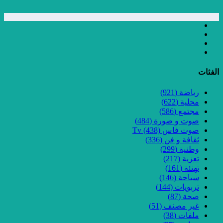
الفئات
رياضة
(921)
محلية
(622)
مجتمع
(586)
صوت و صورة
(484)
صوت فاس Tv
(438)
ثقافة و فن
(336)
وطنية
(299)
تعزية
(217)
تهنئة
(161)
سياحة
(146)
تربويات
(144)
صحة
(87)
غير مصنف
(51)
ملفات
(38)