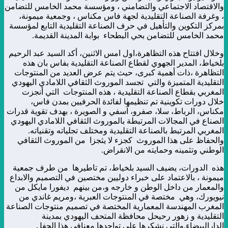
والاقتصاد الاجتماعي والتضامني ، ومؤسسة محمد الخامس للتضامن
، وغرفة الصناعة التقليدية لجهة فاس مكناس ، وجمعية ميمونة،
بمركز التكوين والتأهيل في حرف الصناعة التقليدية التابع لمؤسسة
محمد الخامس للتضامن بحي البطحاء بوابة المدينة القديمة.
وخلال افتتاح هذه التظاهرة،اول امس الاثنين، أكد السيد عبد الرحيم
بلخياط، المدير الجهوي لقطاع الصناعة التقليدية بفاس بان هذه
التظاهرة ،ذات أهمية كبرى، حيث يتم عرض العديد من المنتوجات
التقليدية المتميزة والتي تجسد الموروث الثقافي اللامادي اليهودي
المغربي بقطاع الصناعة التقليدية ، هذه المنتوجات التي أنجزت
خلال دورات تكوينية تم تنظيمها لفائدة الحرفيين بمدن فاس،
مكناس، الرباط، سلا، صفرو، آسفي و الصويرة ، بهدف تقوية قدرات
الصناع في المجالات المرتبطة بالموروث الثقافي اللامادي اليهودي
المغربي المرتبط بالصناعة التقليدية ومختلف تجلياته وتقنياته.
والحفاظ على هذا الموروث كجزء لا يثجزا من الموروث الثقافي
الوطني وتثمينه وحمايته من الانقراض.
هذه الدورات، يضيف السيد بلخياط، تم تاطيرها من طرف جمعية
ميمونة ، بالاعتماد على خبراء دوليين مختصين في التصميم والابداع
والمعمار من داخل الوطن و خارجه و،من بينهم ديفورا مايكل من
نيويورك، وهي مختصة في المنتوجات العبرية ،ومريم غاندي من
المغرب المهندسة المعمارية المختصة في تصميم منتوجات الصناعة
التقليدية و زهور رحيحل محافظة المتحف اليهودي بمدينة
الدارالبيضاء.والتي نشكرها على تواجدها معنافي هذا الحفل