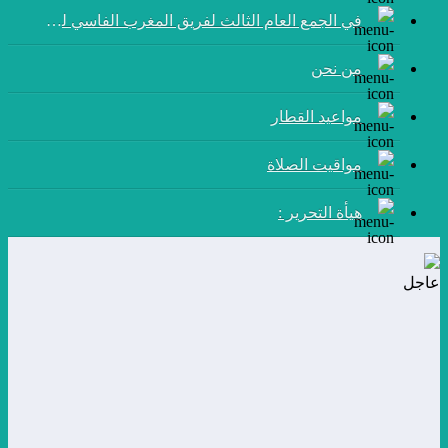
في الجمع العام الثالث لفريق المغرب الفاسي لكرة القدم:
من نحن
مواعيد القطار
مواقيت الصلاة
هيأة التحرير :
عاجل