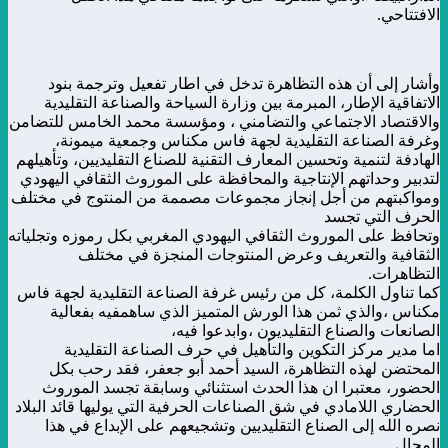
الافتتاحي.
وأشار إلى أن هذه التظاهرة تدخل في اطار تفعيل وترجمة بنود
الاتفاقية الإطار، المبرمة بين وزارة السياحة والصناعة التقليدية
والاقتصاد الاجتماعي والتضامني ، ومؤسسة محمد الخامس للتضامن
وغرفة الصناعة التقليدية لجهة فاس مكناس وجمعية ميمونة،
الهادفة لتنمية وتحسين المعارف التقنية للصناع التقليديين، وتأهيلهم
لتدبير وحداتهم الإنتاجية والمحافظة على الموروث الثقافي اليهودي
ومواكبتهم من أجل إنجاز مجموعات مصممة من المنتوج في مختلف
الحرف التي تجسد
وتحافظ على الموروث الثقافي اليهودي المغربي بكل رموزه وتجلياته
الثقافية والتعريف وعرض المنتوجات المنجزة في مختلف
التظاهرات.
كما تناول الكلمة، كل من رئيس غرفة الصناعة التقليدية لجهة فاس
مكناس ،والذي ثمن هذا الورش المتميز الذي ساهمفيه بفعالية
الصانعات والصناع التقليديون ،وابدعوا فيه،
اما مدير مركز التكوين والتأهيل في حرف الصناعة التقليدية
المحتضن لهذه التظاهرة، السيد أحمد أبو جعفر، فقد رحب بكل
الحضور، معتبرا ان هذا الحدث استثنائي وسابقة تجسد الموروث
الحضاري اللامادي في شق الصناعات الحرفية التي يوليها قائد البلاد
نصره الله إلى الصناع التقليديين وتشجيعهم على الإبداع في هذا
المجال.