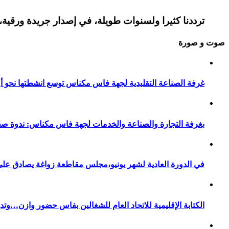
ترددنا كثيرا ولسنوات طويلة، في إصدار جريدة ورقية، 
صوت و صورة
غرفة الصناعة التقليدية لجهة فاس مكناس توسع انشطتها نحو أور
بغرفة التجارة والصناعة والخدمات لجهة فاس مكناس: ندوة صح
في الدورة العادية لشهر يونيو،مجلس مقاطعة زواغة يصادق على 
الكتابة الإقليمية للاتحاد العام للشغالين بفاس حضور وازن…وت