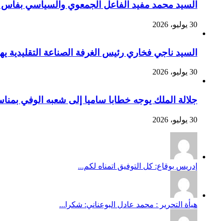
السيد محمد مفيد الفاعل الجمعوي والسياسي بفاس يهنئ صاحب الج
30 يوليو، 2026
السيد ناجي فخاري رئيس الغرفة الصناعة التقليدية يهنئ صاحب 
30 يوليو، 2026
جلالة الملك يوجه خطابا ساميا إلى شعبه الوفي بمنا
30 يوليو، 2026
إدريس بوقاع: كل التوفيق اتمناه لكم...
هيأة التحرير : محمد عادل البوعناني: شكرا...