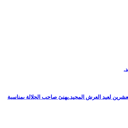
العشرين لعيد العرش المجيد.يهنئ صاحب الجلالة بمناسبة