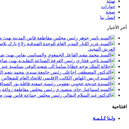
تهنئة
حوارات
صحة
اتصل بنا
أخر الأخبار
السيد ياسر جوهر رئيس مجلس مقاطعة فاس المدينة يهنئ صاحب الجلالة بمن
السيد عزيز اللبار المدير العام للوحدة الفندقية زلاغ بارك
العرش المجيد.
السيد محمد مفيد الفاعل الجمعوي والسياسي بفاس يهنئ صاحب الجلالة بمنا
السيد ناجي فخاري رئيس الغرفة الصناعة التقليدية يهنئ صاحب الجلالة 
جلالة الملك يوجه خطابا ساميا إلى شعبه الوفي بمناسبة عيد
الدكتور المصطفى اجاعلي رئيس جامعة سيدي محمد بنعبد الله
السيد ادريس ابلهاض الكاتب الإقليمي للاتحاد العام للشغال
السيدة خديجة حجوبي يعقوبي رئيسة جمعية قافلة نور الصداقة
السيد اسماعيل جاي منصوري رئيس مجلس مقاطعة زواغة يهني
الدكتورعبد السلام البقالي رئيس مجلس جماعة فاس يهنئ صاح
افتتاحية
ولـنا كـلـمـة