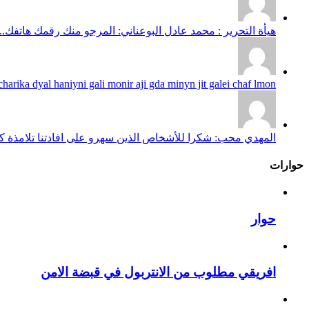
هيأة التحرير : محمد عادل البوعناني: المرجو منك رقمك هاتفك...
harika dyal haniyni gali monir aji gda minyn jit galei chaf lmon...
المهدي محب: شكرا للأشخاص الذين سهرو على افادتنا تلامذة كانو
حوارات
حوار
افريقي مطلوب من الانتربول في قبضة الامن