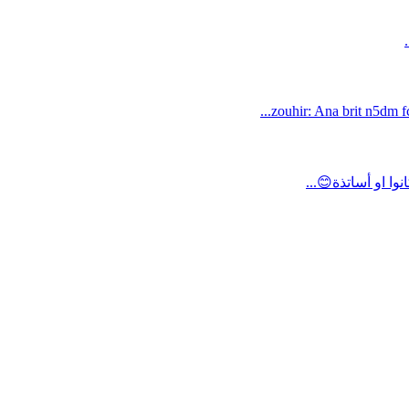
zouhir: Ana brit n5dm fc
ا او أساتذة😊...