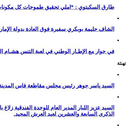
طارق السكيتوي : *املي تحقيق طموحات كل مكونات ا
الشاف حليمة بوبكري سفيرة فوق العادة بدولة الإمارا
في حوار مع الإطـار الوطني في لعبة التنس هشـام ال
تهنئة
السيد ياسر جوهر رئيس مجلس مقاطعة فاس المدينة يهنئ صاحب الج
السيد عزيز اللبار المدير العام للوحدة الفندقية زل
الذكرى السابعة والعشرين لعيد العرش المجيد.