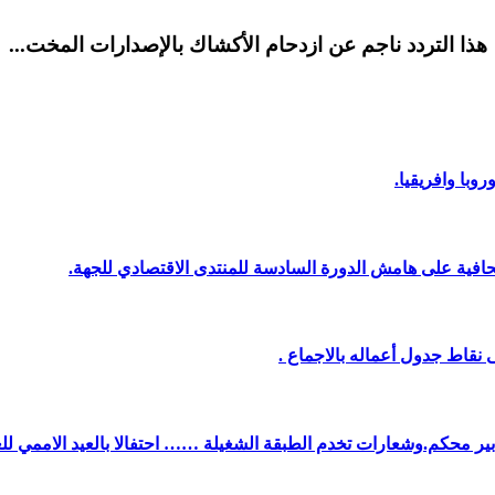
هذا التردد ناجم عن ازدحام الأكشاك بالإصدارات المخت...
وبا وافريقيا.
افية على هامش الدورة السادسة للمنتدى الاقتصادي للجهة.
نقاط جدول أعماله بالاجماع .
دبير محكم.وشعارات تخدم الطبقة الشغيلة …… احتفالا بالعيد الاممي لل