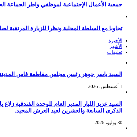
جمعية الأعمال الإجتماعية لموظفي واطر الجماعة الح
تجاوبا مع السلطة المحلية ونظرا للزيارة المرتقبة لصا
الأخيرة
الأشهر
تعليقات
السيد ياسر جوهر رئيس مجلس مقاطعة فاس المدينة يهنئ صاحب الج
1 أغسطس، 2026
السيد عزيز اللبار المدير العام للوحدة الفندقية زل
الذكرى السابعة والعشرين لعيد العرش المجيد.
30 يوليو، 2026