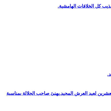
يب كل الخلافات الهامشية.
العشرين لعيد العرش المجيد.يهنئ صاحب الجلالة بمناسبة