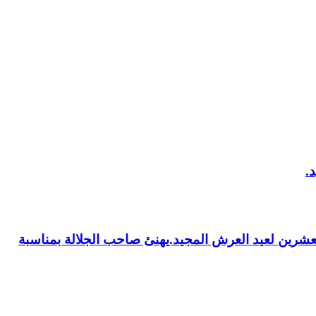
العشرين لعيد العرش المجيد.يهنئ صاحب الجلالة بمناسبة