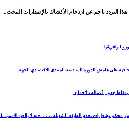
هذا التردد ناجم عن ازدحام الأكشاك بالإصدارات المخت...
وبا وافريقيا.
افية على هامش الدورة السادسة للمنتدى الاقتصادي للجهة.
نقاط جدول أعماله بالاجماع .
دبير محكم.وشعارات تخدم الطبقة الشغيلة …… احتفالا بالعيد الاممي لل