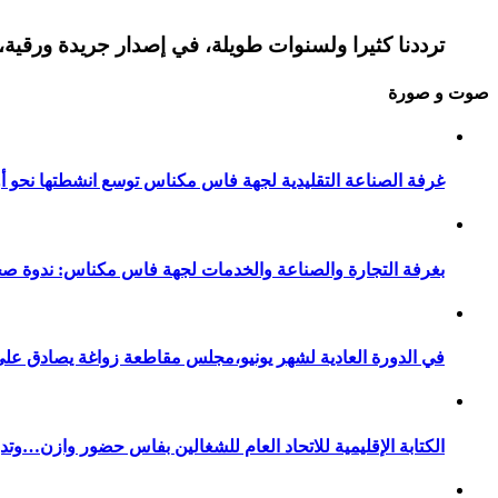
ترددنا كثيرا ولسنوات طويلة، في إصدار جريدة ورقية، 
صوت و صورة
غرفة الصناعة التقليدية لجهة فاس مكناس توسع انشطتها نحو أور
بغرفة التجارة والصناعة والخدمات لجهة فاس مكناس: ندوة صح
في الدورة العادية لشهر يونيو،مجلس مقاطعة زواغة يصادق على 
الكتابة الإقليمية للاتحاد العام للشغالين بفاس حضور وازن…وت