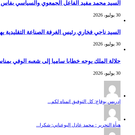
السيد محمد مفيد الفاعل الجمعوي والسياسي بفاس يهنئ صاحب الج
30 يوليو، 2026
السيد ناجي فخاري رئيس الغرفة الصناعة التقليدية يهنئ صاحب 
30 يوليو، 2026
جلالة الملك يوجه خطابا ساميا إلى شعبه الوفي بمنا
30 يوليو، 2026
إدريس بوقاع: كل التوفيق اتمناه لكم...
هيأة التحرير : محمد عادل البوعناني: شكرا...