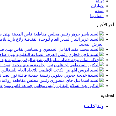
تهنئة
حوارات
صحة
اتصل بنا
أخر الأخبار
السيد ياسر جوهر رئيس مجلس مقاطعة فاس المدينة يهنئ صاحب الجلالة بمن
السيد عزيز اللبار المدير العام للوحدة الفندقية زلاغ بارك
العرش المجيد.
السيد محمد مفيد الفاعل الجمعوي والسياسي بفاس يهنئ صاحب الجلالة بمنا
السيد ناجي فخاري رئيس الغرفة الصناعة التقليدية يهنئ صاحب الجلالة 
جلالة الملك يوجه خطابا ساميا إلى شعبه الوفي بمناسبة عيد
الدكتور المصطفى اجاعلي رئيس جامعة سيدي محمد بنعبد الله
السيد ادريس ابلهاض الكاتب الإقليمي للاتحاد العام للشغال
السيدة خديجة حجوبي يعقوبي رئيسة جمعية قافلة نور الصداقة
السيد اسماعيل جاي منصوري رئيس مجلس مقاطعة زواغة يهني
الدكتورعبد السلام البقالي رئيس مجلس جماعة فاس يهنئ صاح
افتتاحية
ولـنا كـلـمـة