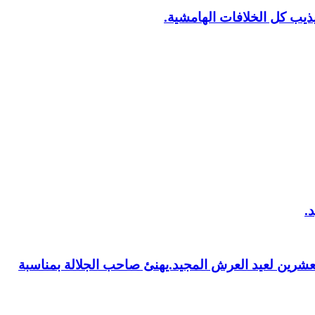
يب كل الخلافات الهامشية.
العشرين لعيد العرش المجيد.يهنئ صاحب الجلالة بمناسبة