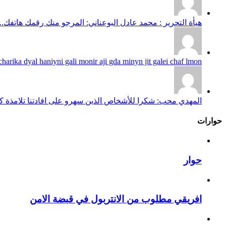
هيأة التحرير : محمد عادل البوعناني: المرجو منك رقمك هاتفك...
harika dyal haniyni gali monir aji gda minyn jit galei chaf lmon...
المهدي محب: شكرا للأشخاص الذين سهرو على افادتنا تلامذة كانو
حوارات
حوار
افريقي مطلوب من الانتربول في قبضة الامن