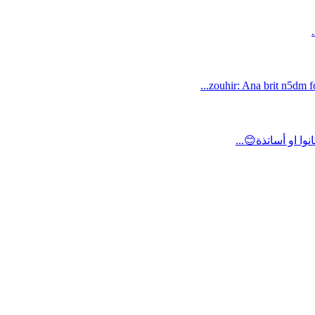
zouhir: Ana brit n5dm fc
ا او أساتذة😊...