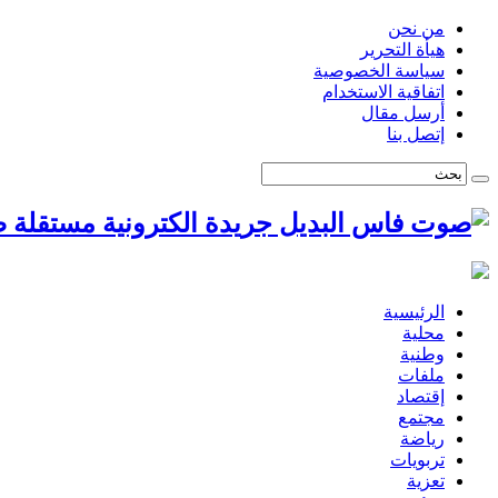
من نحن
هيأة التحرير
سياسة الخصوصية
اتفاقية الاستخدام
أرسل مقال
إتصل بنا
ص
الرئيسية
محلية
وطنية
ملفات
إقتصاد
مجتمع
رياضة
تربويات
تعزية