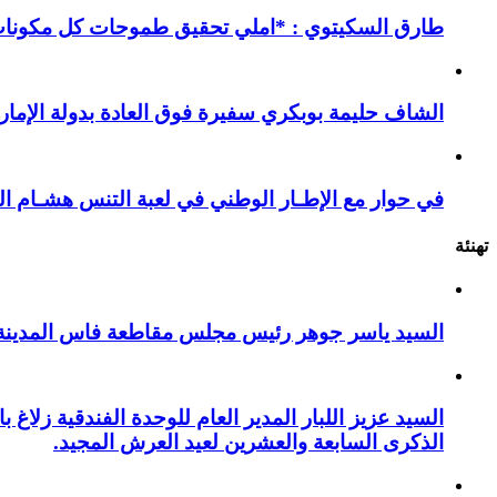
طارق السكيتوي : *املي تحقيق طموحات كل مكونات ا
الشاف حليمة بوبكري سفيرة فوق العادة بدولة الإمارا
في حوار مع الإطـار الوطني في لعبة التنس هشـام ال
تهنئة
السيد ياسر جوهر رئيس مجلس مقاطعة فاس المدينة يهنئ صاحب الج
السيد عزيز اللبار المدير العام للوحدة الفندقية زل
الذكرى السابعة والعشرين لعيد العرش المجيد.