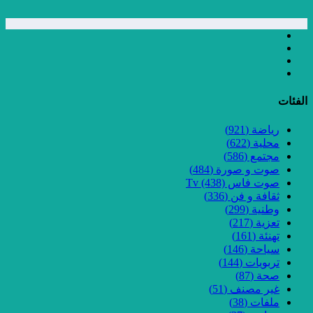
الفئات
رياضة
(921)
محلية
(622)
مجتمع
(586)
صوت و صورة
(484)
صوت فاس Tv
(438)
ثقافة و فن
(336)
وطنية
(299)
تعزية
(217)
تهنئة
(161)
سياحة
(146)
تربويات
(144)
صحة
(87)
غير مصنف
(51)
ملفات
(38)