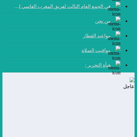
في الجمع العام الثالث لفريق المغرب الفاسي لكرة القدم:
من نحن
مواعيد القطار
مواقيت الصلاة
هيأة التحرير :
عاجل