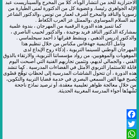
الاحترازية للحد من انتشار الوباء، كلا من المخرج والسيناريست عبد
الإله الجواهري رئيسا، وعضوية كل من الدكتورة لمنى الطيارة من
زسوريا والناقد والمخرج أشرف لعمار من تونس ،والدكتور الشاعر
عبد السلام الموساوي ،والممثل عز العرب الكغاط .
كما تتميز هذه الدورة الرقمية من المهرجان ، بندوة علمية
بمشاركة الدكتور الناقد فريد بوجيدة ، والدكتور لحبيب الناصري ،
والدكتور إدريس الذهبي ، وينشط فقراتها ذ أحمد سيجلماسي .
وتأمل أكاديمية جهةفاس مكناس من خلال تنظيم هذا
المهرجان الوطني للسينما التربوية ، إذكاء روح الإبداع لدى
الموهوبات والموهوبين، من رواد مؤسساتنا التربوية، والارتقاء بالذوق
الفني ، والجمالي لديهم، وتثمين تجاربهم الفنية التي أصبحت اليوم
قابلة للاستثمار التربوي الأمثل في الفضاءات المدرسية . كما تنشد
هذه الدورة ، أن تتحول الشاشات المدرسية إلى لحظاتِ توهُّج قصْوى
يُصبح فيها الفن السمعي البصري في خدمة قضايا التربية والتكوين،
من خلال معالجة ظواهر تعليمية معقدة، أو ترصيد نماذج ناجحة
تَشْهدُها أجواء المدرسة المغربية الحديثة.
Facebook
Twitter