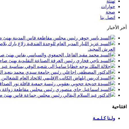
تهنئة
حوارات
صحة
اتصل بنا
أخر الأخبار
السيد ياسر جوهر رئيس مجلس مقاطعة فاس المدينة يهنئ صاحب الجلالة بمن
السيد عزيز اللبار المدير العام للوحدة الفندقية زلاغ بارك
العرش المجيد.
السيد محمد مفيد الفاعل الجمعوي والسياسي بفاس يهنئ صاحب الجلالة بمنا
السيد ناجي فخاري رئيس الغرفة الصناعة التقليدية يهنئ صاحب الجلالة 
جلالة الملك يوجه خطابا ساميا إلى شعبه الوفي بمناسبة عيد
الدكتور المصطفى اجاعلي رئيس جامعة سيدي محمد بنعبد الله
السيد ادريس ابلهاض الكاتب الإقليمي للاتحاد العام للشغال
السيدة خديجة حجوبي يعقوبي رئيسة جمعية قافلة نور الصداقة
السيد اسماعيل جاي منصوري رئيس مجلس مقاطعة زواغة يهني
الدكتورعبد السلام البقالي رئيس مجلس جماعة فاس يهنئ صاح
افتتاحية
ولـنا كـلـمـة