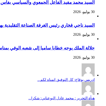
السيد محمد مفيد الفاعل الجمعوي والسياسي بفاس يهنئ صاحب الج
30 يوليو، 2026
السيد ناجي فخاري رئيس الغرفة الصناعة التقليدية يهنئ صاحب 
30 يوليو، 2026
جلالة الملك يوجه خطابا ساميا إلى شعبه الوفي بمنا
30 يوليو، 2026
إدريس بوقاع: كل التوفيق اتمناه لكم...
هيأة التحرير : محمد عادل البوعناني: شكرا...