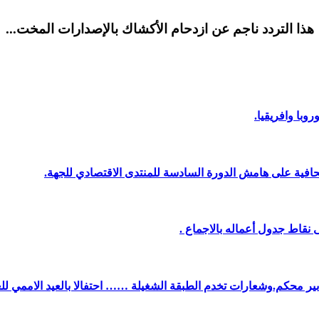
هذا التردد ناجم عن ازدحام الأكشاك بالإصدارات المخت...
وبا وافريقيا.
افية على هامش الدورة السادسة للمنتدى الاقتصادي للجهة.
نقاط جدول أعماله بالاجماع .
دبير محكم.وشعارات تخدم الطبقة الشغيلة …… احتفالا بالعيد الاممي لل