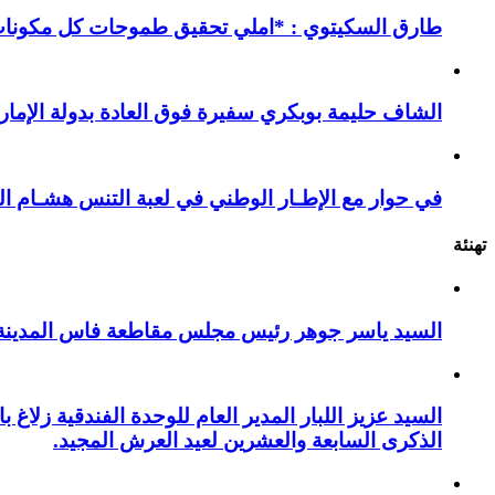
طارق السكيتوي : *املي تحقيق طموحات كل مكونات ا
الشاف حليمة بوبكري سفيرة فوق العادة بدولة الإمارا
في حوار مع الإطـار الوطني في لعبة التنس هشـام ال
تهنئة
السيد ياسر جوهر رئيس مجلس مقاطعة فاس المدينة يهنئ صاحب الج
السيد عزيز اللبار المدير العام للوحدة الفندقية زل
الذكرى السابعة والعشرين لعيد العرش المجيد.