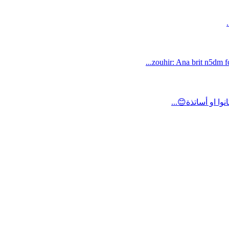
zouhir: Ana brit n5dm fc
ا او أساتذة😊...