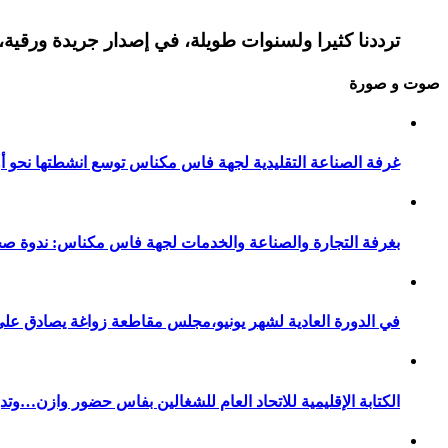
ترددنا كثيرا ولسنوات طويلة، في إصدار جريدة ورقية، 
صوت و صورة
غرفة الصناعة التقليدية لجهة فاس مكناس توسع انشطتها نحو أور
بغرفة التجارة والصناعة والخدمات لجهة فاس مكناس: ندوة صح
في الدورة العادية لشهر يونيو،مجلس مقاطعة زواغة يصادق على 
الكتابة الإقليمية للاتحاد العام للشغالين بفاس حضور وازن…وت