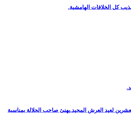
يب كل الخلافات الهامشية.
العشرين لعيد العرش المجيد.يهنئ صاحب الجلالة بمناسبة