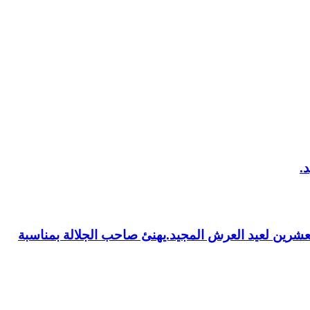
العشرين لعيد العرش المجيد.يهنئ صاحب الجلالة بمناسبة