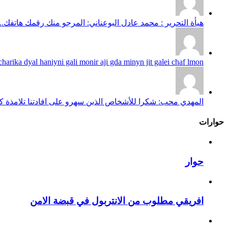
هيأة التحرير : محمد عادل البوعناني: المرجو منك رقمك هاتفك...
harika dyal haniyni gali monir aji gda minyn jit galei chaf lmon...
المهدي محب: شكرا للأشخاص الذين سهرو على افادتنا تلامذة كانو
حوارات
حوار
افريقي مطلوب من الانتربول في قبضة الامن