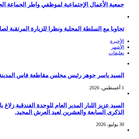
جمعية الأعمال الإجتماعية لموظفي واطر الجماعة الح
تجاوبا مع السلطة المحلية ونظرا للزيارة المرتقبة لصا
الأخيرة
الأشهر
تعليقات
السيد ياسر جوهر رئيس مجلس مقاطعة فاس المدينة يهنئ صاحب الج
1 أغسطس، 2026
السيد عزيز اللبار المدير العام للوحدة الفندقية زل
الذكرى السابعة والعشرين لعيد العرش المجيد.
30 يوليو، 2026