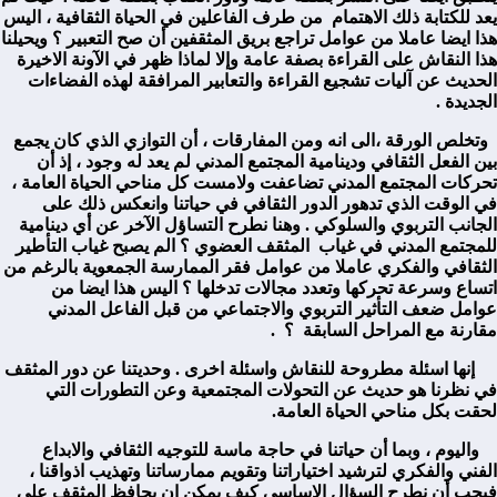
يعد للكتابة ذلك الاهتمام من طرف الفاعلين في الحياة الثقافية ، اليس
هذا ايضا عاملا من عوامل تراجع بريق المثقفين أن صح التعبير ؟ ويحيلنا
هذا النقاش على القراءة بصفة عامة وإلا لماذا ظهر في الآونة الاخيرة
الحديث عن آليات تشجيع القراءة والتعابير المرافقة لهذه الفضاءات
الجديدة .
وتخلص الورقة ،الى انه ومن المفارقات ، أن التوازي الذي كان يجمع
بين الفعل الثقافي ودينامية المجتمع المدني لم يعد له وجود ، إذ أن
تحركات المجتمع المدني تضاعفت ولامست كل مناحي الحياة العامة ،
في الوقت الذي تدهور الدور الثقافي في حياتنا وانعكس ذلك على
الجانب التربوي والسلوكي . وهنا نطرح التساؤل الآخر عن أي دينامية
للمجتمع المدني في غياب المثقف العضوي ؟ الم يصبح غياب التأطير
الثقافي والفكري عاملا من عوامل فقر الممارسة الجمعوية بالرغم من
اتساع وسرعة تحركها وتعدد مجالات تدخلها ؟ اليس هذا ايضا من
عوامل ضعف التأثير التربوي والاجتماعي من قبل الفاعل المدني
مقارنة مع المراحل السابقة ؟ .
إنها اسئلة مطروحة للنقاش واسئلة اخرى . وحديتنا عن دور المثقف
في نظرنا هو حديث عن التحولات المجتمعية وعن التطورات التي
لحقت بكل مناحي الحياة العامة.
واليوم ، وبما أن حياتنا في حاجة ماسة للتوجيه الثقافي والابداع
الفني والفكري لترشيد اختياراتنا وتقويم ممارساتنا وتهذيب اذواقنا ،
فيجب أن نطرح السؤال الاساسي كيف يمكن ان يحافظ المثقف على