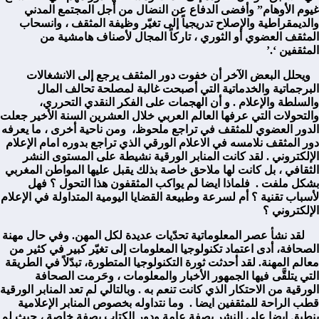
غيوم الأوهام” وأفضى الدفاع عن النضال من أجل المجتمع المدني
والديمقراطية والإصلاح تدريجياً إلى تغيّر وظيفة المثقف ، وانسحاب
المثقف العضوي أو الثوري ، تاركاً المجال لأصناف هامشية من
المثقفين ‘.’
ويحلل البعض الآخر أن خفوت دور المثقف يرجع إلى الانشغالات
البرجماتية والخدماتية التي أصبحت غالبة لمصلحة تحالف المال
والسلطة والإعلام . و أن الهجمات على الفكر النقدي التحرري،
والتحولات التي عرفها العالم العربي خلال العشرين السنة الأخير جعلت
الدور العضوي للمثقف في تراجع ملحوظ، ومن ناحية أخرى ، ما يعرفه
دور المثقف نلامسه في الاعلام الورقي الذي تراجع بدوره امام الإعلام
الإلكتروني . لقد كانت المنابر الورقية نشيطة على المستوى النشر
الثقافي ، بل كانت لها ملاحق خاصة بذلك يقبل عليها المواطن المغربي
بشكل ملفت . فلماذا ايضا لم يواكب المثقفون هذا التحول ؟ فهل
لأسباب تقنية ؟ أم لسرعة وطبيعة القضايا اليومية المتداولة في الإعلام
الإلكتروني ؟
لقد نشأ عصر المعلوماتية تحدّيات عديدة لكل المهن. وفي حال مهنة
الصحافة، أدى اعتماد تكنولوجيا المعلومات إلى تغيّر كبير في كثير من
معالم المهنة. لقد أحدثت ثورة التكنولوجيا المتطورة، تبدّلاً في الطريقة
التي يتلقَّى فيها الجمهور الأخبار والمعلومات ، وحَرمت الصحافة
الورقية من الاحتكار الذي كانت تنعم به . وبالتالي لم تعد المنابر الورقية
قطب الراحة للمثقفين ايضا . وما نتداوله بخصوص المنابر الإعلامية
ينطبق ايضا على النشر بصفة عامة ودور الكتاب بصفة خاصة ، حيث لم