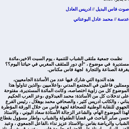
صوت فاس البديل // ادريس العادل
عدسة // محمد عادل البوعناني
نظمت جمعية ملتقى الشباب للتنمية ، يوم السبت الاخير،مائدة
مستديرة في موضوع ، ”أي دور للمثقف المغربي في حياتنا اليوم؟؟
بغرفة الصناعة والتجارة لجهة فاس مكناس.
هذه الندوة التي شارك فيها عدد من الأساتذة الجامعيين،
وممثلين فاعلين في المجتمع المدني ،واعلاميين ،والذين تناولوا هذا
الموضوع كل من زاوية اختصاصه، وكانت المائدة المستديرة، مفتوحة
على تدخلات كل من الأساتذة: محمد العبدلاوي ،وعز العرب الحكيم
بناني ، والكاتب ادريس كثير ، والصحافي محمد بوهلال ، رئيس الفرع
الجهوي للنقابة الوطنية للصحافة لجهة فاس من خلال الورقة المؤطرة
لهذا الموضوع الهام، والشاعر الزجالة الأستاذة سعاد اليوني ، والاستاذ
حسن صابر الباحث في قضايا الطفولة والشباب ،واطار مسؤول بقطاع
الشباب والرياضة بفاس ،والاستاذ عزيز نداء ،الفاعل الجمعوي
، وعبد
الغني الزياني ، استاذ علم الاجتماع بجامعة فاس ، وعزيز قميشو أستاذ