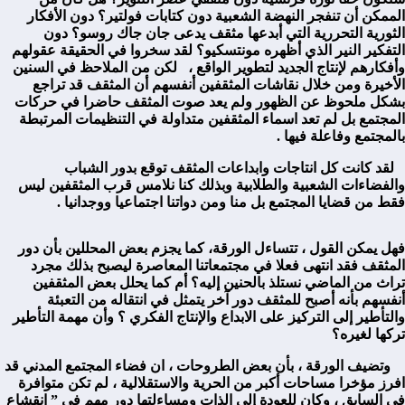
الممكن أن تنفجر النهضة الشعبية دون كتابات فولتير؟ دون الأفكار
الثورية التحررية التي أبدعها مثقف يدعى جان جاك روسو؟ دون
التفكير النير الذي أظهره مونتسكيو؟ لقد سخروا في الحقيقة عقولهم
وأفكارهم لإنتاج الجديد لتطوير الواقع ، لكن من الملاحظ في السنين
الأخيرة ومن خلال نقاشات المثقفين أنفسهم أن المثقف قد تراجع
بشكل ملحوظ عن الظهور ولم يعد صوت المثقف حاضرا في حركات
المجتمع بل لم تعد اسماء المثقفين متداولة في التنظيمات المرتبطة
بالمجتمع وفاعلة فيها .
لقد كانت كل انتاجات وابداعات المثقف توقع بدور الشباب
والفضاءات الشعبية والطلابية وبذلك كنا نلامس قرب المثقفين ليس
فقط من قضايا المجتمع بل منا ومن دواتنا اجتماعيا ووجدانيا .
فهل يمكن القول ، تتساءل الورقة، كما يجزم بعض المحللين بأن دور
المثقف فقد انتهى فعلا في مجتمعاتنا المعاصرة ليصبح بذلك مجرد
تراث من الماضي نستلذ بالحنين إليه؟ أم كما يحلل بعض المثقفين
أنفسهم بأنه أصبح للمثقف دور آخر يتمثل في انتقاله من التعبئة
والتأطير إلى التركيز على الابداع والإنتاج الفكري ؟ وأن مهمة التأطير
تركها لغيره؟
وتضيف الورقة ، بأن بعض الطروحات ، ان فضاء المجتمع المدني قد
افرز مؤخرا مساحات أكبر من الحرية والاستقلالية ، لم تكن متوافرة
في السابق ، وكان للعودة إلى الذات ومساءلتها دور مهم في ” انقشاع