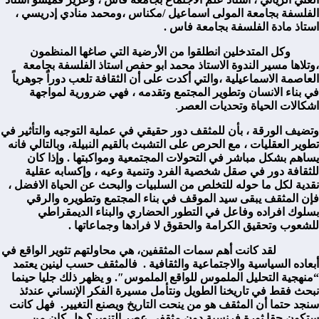
الفلسفة بجامعة المولى اسماعيل /مكناس ،ومحمد منادي إدريسي ،
استاذ مادة الفلسفة بجامعة فاس .
وكل المتدخلين انطلقوا من الأرضية التي صاغها المنظمون
،وتلاها مسير الندوة الاستاذ محمد ابو حفص استاذ الفلسفة بجامعة
العاصمة الاسماعيلية ،والتي أكدت على أن الثقافة
تلعب دوراً جوهرياً
في بناء الانسان وتطوير المجتمع وتقدمه ، فهي ضرورية لمواجهة
اشكالات الحياة وتحديات العصر
.
وتضيف الورقة ، بأن للمثقف دور حقيقي في عملية التوجيه والتأثير في
تطوير العقليات ، مع الحرص على التشبث بالقيم النبيلة، وبالتالي فانه
يساهم بشكل مباشر في التحولات المجتمعية ومواكبتها . وإذا كان
للثقافة دور في صقل شخصية الفرد وتنمية وعيه ، وإكسابه عقلية
نقدية لكل ما حوله للتخلص من السلبيات والبحث عن الحياة الافضل ،
فإن المثقف يبقى سيد الموقف في بناء المجتمع وتطويره والرقي
بسلوك افراده وفاعل في التطور الحضاري والبناء الديمقراطي
للشعوب وتحقيق الكرامة والحقوق لا فرادها وجماعاتها .
لقد كانت أهم سمات المثقفين، هي محاولتهم تثوير الواقع في
أبعاده السياسية والاجتماعية والثقافية . فالمثقف حسب لينين يعتمد
“منهجية التحليل الملموس للواقع الملموس″. و يظهر ذلك جليا حينما
نبحث فقط في تاريخنا الطويل ونتأمل مسيرة الفكر الإنساني عندئذ
سنجد حتما أن المثقف هو من ينحت التاريخ ويصنع التغيير. فهل كانت
ستكون حقا ثورة فرنسية دون مثقفي عصر التنوير؟ هل كان من