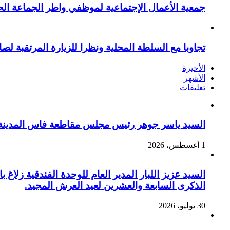
جمعية الأعمال الإجتماعية لموظفي واطر الجماعة الح
تجاوبا مع السلطة المحلية ونظرا للزيارة المرتقبة لصا
الأخيرة
الأشهر
تعليقات
السيد ياسر جوهر رئيس مجلس مقاطعة فاس المدينة يهنئ صاحب الج
1 أغسطس، 2026
السيد عزيز اللبار المدير العام للوحدة الفندقية زل
الذكرى السابعة والعشرين لعيد العرش المجيد.
30 يوليو، 2026