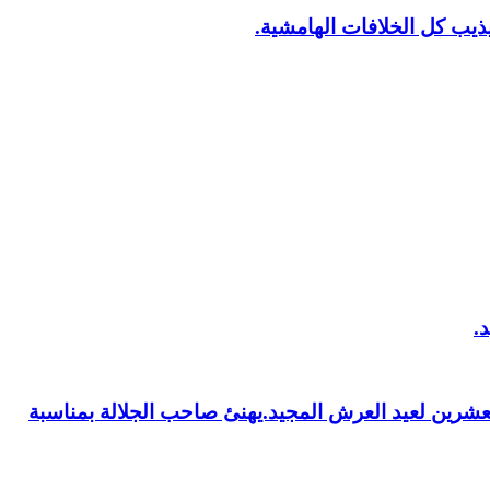
يب كل الخلافات الهامشية.
العشرين لعيد العرش المجيد.يهنئ صاحب الجلالة بمناسبة