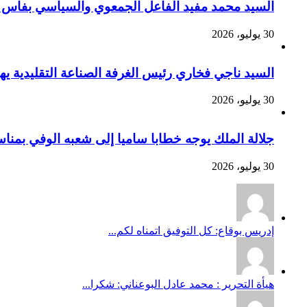
السيد محمد مفيد الفاعل الجمعوي والسياسي بفاس يهنئ صاحب الج
30 يوليو، 2026
السيد ناجي فخاري رئيس الغرفة الصناعة التقليدية يهنئ صاحب 
30 يوليو، 2026
جلالة الملك يوجه خطابا ساميا إلى شعبه الوفي بمنا
30 يوليو، 2026
إدريس بوقاع: كل التوفيق اتمناه لكم...
هيأة التحرير : محمد عادل البوعناني: شكرا...