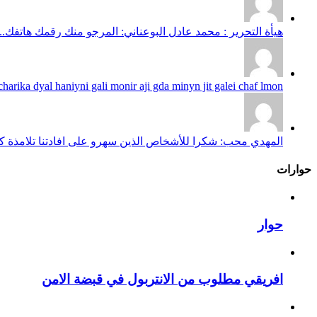
هيأة التحرير : محمد عادل البوعناني: المرجو منك رقمك هاتفك...
harika dyal haniyni gali monir aji gda minyn jit galei chaf lmon...
المهدي محب: شكرا للأشخاص الذين سهرو على افادتنا تلامذة كانو
حوارات
حوار
افريقي مطلوب من الانتربول في قبضة الامن