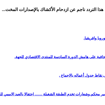
هذا التردد ناجم عن ازدحام الأكشاك بالإصدارات المخت...
وبا وافريقيا.
افية على هامش الدورة السادسة للمنتدى الاقتصادي للجهة.
نقاط جدول أعماله بالاجماع .
دبير محكم.وشعارات تخدم الطبقة الشغيلة …… احتفالا بالعيد الاممي لل