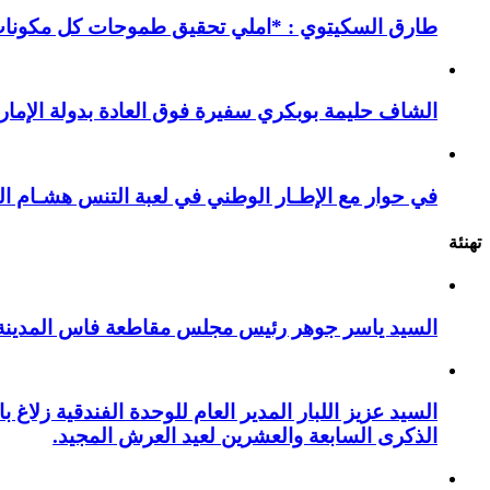
طارق السكيتوي : *املي تحقيق طموحات كل مكونات ا
الشاف حليمة بوبكري سفيرة فوق العادة بدولة الإمارا
في حوار مع الإطـار الوطني في لعبة التنس هشـام ال
تهنئة
السيد ياسر جوهر رئيس مجلس مقاطعة فاس المدينة يهنئ صاحب الج
السيد عزيز اللبار المدير العام للوحدة الفندقية زل
الذكرى السابعة والعشرين لعيد العرش المجيد.