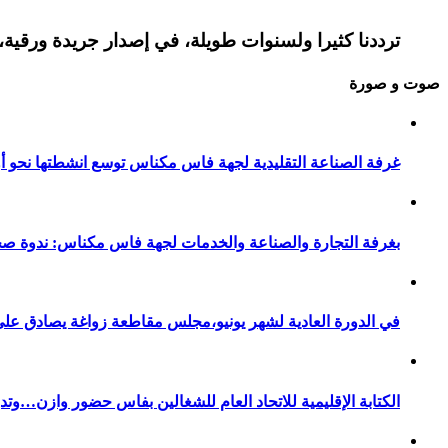
ترددنا كثيرا ولسنوات طويلة، في إصدار جريدة ورقية، 
صوت و صورة
غرفة الصناعة التقليدية لجهة فاس مكناس توسع انشطتها نحو أور
بغرفة التجارة والصناعة والخدمات لجهة فاس مكناس: ندوة صح
في الدورة العادية لشهر يونيو،مجلس مقاطعة زواغة يصادق على 
الكتابة الإقليمية للاتحاد العام للشغالين بفاس حضور وازن…وت