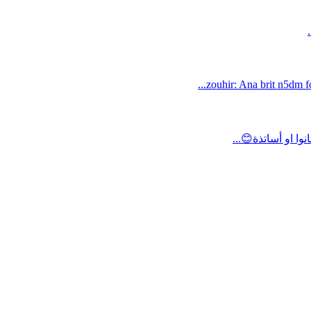
zouhir: Ana brit n5dm fc
ا او أساتذة😊...