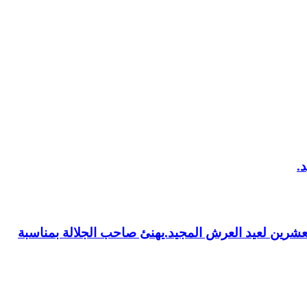
العشرين لعيد العرش المجيد.يهنئ صاحب الجلالة بمناسبة