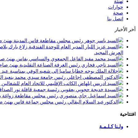
تهنئة
حوارات
صحة
اتصل بنا
أخر الأخبار
السيد ياسر جوهر رئيس مجلس مقاطعة فاس المدينة يهنئ صاحب الجلالة بمن
السيد عزيز اللبار المدير العام للوحدة الفندقية زلاغ بارك
العرش المجيد.
السيد محمد مفيد الفاعل الجمعوي والسياسي بفاس يهنئ صاحب الجلالة بمنا
السيد ناجي فخاري رئيس الغرفة الصناعة التقليدية يهنئ صاحب الجلالة 
جلالة الملك يوجه خطابا ساميا إلى شعبه الوفي بمناسبة عيد
الدكتور المصطفى اجاعلي رئيس جامعة سيدي محمد بنعبد الله
السيد ادريس ابلهاض الكاتب الإقليمي للاتحاد العام للشغال
السيدة خديجة حجوبي يعقوبي رئيسة جمعية قافلة نور الصداقة
السيد اسماعيل جاي منصوري رئيس مجلس مقاطعة زواغة يهني
الدكتورعبد السلام البقالي رئيس مجلس جماعة فاس يهنئ صاح
افتتاحية
ولـنا كـلـمـة