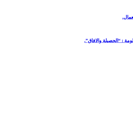
عمال.
مة : “الحصيلة والافاق”.