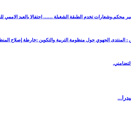
دبير محكم.وشعارات تخدم الطبقة الشغيلة …… احتفالا بالعيد الاممي لل
 : المنتدى الجهوي حول منظومة التربية والتكوين :خارطة إصلاح المنظو
لتضامني.
را...