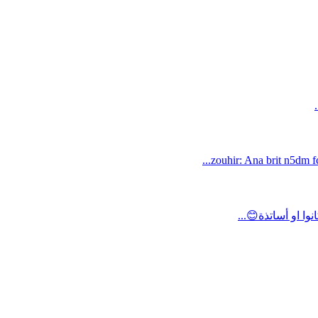
zouhir: Ana brit n5dm fc
ا او أساتذة😊...