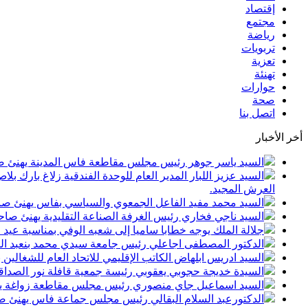
إقتصاد
مجتمع
رياضة
تربويات
تعزية
تهنئة
حوارات
صحة
اتصل بنا
أخر الأخبار
السيد ياسر جوهر رئيس مجلس مقاطعة فاس المدينة يهنئ صاحب الجلالة بمن
السيد عزيز اللبار المدير العام للوحدة الفندقية زلاغ بارك
العرش المجيد.
السيد محمد مفيد الفاعل الجمعوي والسياسي بفاس يهنئ صاحب الجلالة بمنا
السيد ناجي فخاري رئيس الغرفة الصناعة التقليدية يهنئ صاحب الجلالة 
جلالة الملك يوجه خطابا ساميا إلى شعبه الوفي بمناسبة عيد
الدكتور المصطفى اجاعلي رئيس جامعة سيدي محمد بنعبد الله
السيد ادريس ابلهاض الكاتب الإقليمي للاتحاد العام للشغال
السيدة خديجة حجوبي يعقوبي رئيسة جمعية قافلة نور الصداقة
السيد اسماعيل جاي منصوري رئيس مجلس مقاطعة زواغة يهني
الدكتورعبد السلام البقالي رئيس مجلس جماعة فاس يهنئ صاح