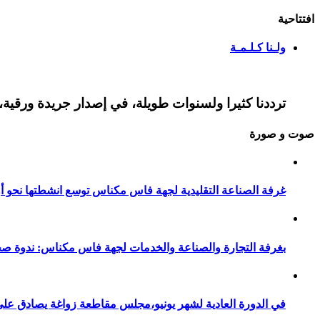
افتتاحية
ولـنا كـلـمـة
ترددنا كثيرا ولسنوات طويلة، في إصدار جريدة ورقية، 
صوت و صورة
غرفة الصناعة التقليدية لجهة فاس مكناس توسع انشطتها نحو أور
بغرفة التجارة والصناعة والخدمات لجهة فاس مكناس: ندوة صح
في الدورة العادية لشهر يونيو،مجلس مقاطعة زواغة يصادق على 