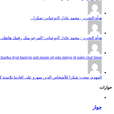
هيأة التحرير : محمد عادل البوعناني: شكرا...
هيأة التحرير : محمد عادل البوعناني: المرجو منك رقمك هاتفك...
harika dyal haniyni gali monir aji gda minyn jit galei chaf lmon...
المهدي محب: شكرا للأشخاص الذين سهرو على افادتنا تلامذة كانو
حوارات
حوار