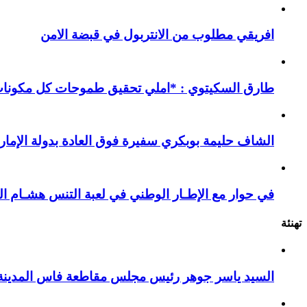
افريقي مطلوب من الانتربول في قبضة الامن
طارق السكيتوي : *املي تحقيق طموحات كل مكونات ا
الشاف حليمة بوبكري سفيرة فوق العادة بدولة الإمارا
في حوار مع الإطـار الوطني في لعبة التنس هشـام ال
تهنئة
السيد ياسر جوهر رئيس مجلس مقاطعة فاس المدينة يهنئ صاحب الج