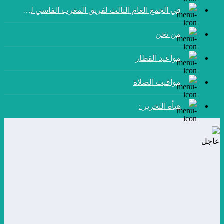
في الجمع العام الثالث لفريق المغرب الفاسي لكرة القدم:
من نحن
مواعيد القطار
مواقيت الصلاة
هيأة التحرير :
عاجل