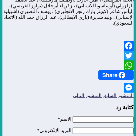
الزلزولي (أوساسونا الاسباني) ، زكرياء أبوخلال (تولوز الفرنسي) ،
إلياس شاعر (كوينز بارك رنجز الانجليزي) ، يوسف النصيري (اشبيلية
الإسباني) ، وليد شديرة (باري الايطالي)، عبد الرزاق حمد الله (الاتحاد
السعودي).
Facebook
Twitter
Share
WhatsApp
المنشور السابق
المنشور التالي
Messenger
كتابة رد
الاسم*
البريد الإلكتروني*