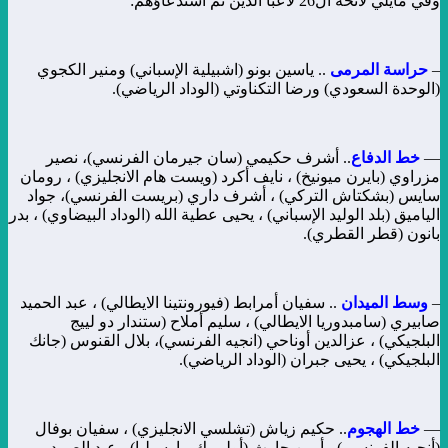
وفي مايلي لائحة ال26 لاعبا الذين تم استدعاؤهم:
–
حراسة المرمى
.. ياسين بونو (اشبيلية الإسباني) ومنير الكجوي
(الوحدة السعودي) ورضا التكناوتي (الوداد الرياضي).
—
خط الدفاع
.. أشرف حكيمي (سان جيرمان الفرنسي)، نصير
مزراوي (بايرن ميونيخ) ، نايف أكرد (ويست هام الانجليزي) ، رومان
سايس (بشكتاش التركي) ، أشرف داري (بريست الفرنسي)، جواد
الياميق (بلد الوليد الإسباني) ، يحيى عطية الله (الوداد البيضاوي) ، بدر
بانون (قطر القطري).
–
وسط الميدان
.. سفيان أمرابط (فيورونتينا الايطالي) ، عبد الحميد
صابيري (سامبدوريا الايطالي) ، سليم أملاح (ستندار دو لييج
البلجيكي) ، عزالدين أوناحي (انجيه الفرنسي)، بلال القنوس (جانك
البلجيكي) ، يحيى جبران (الوداد الرياضي).
—
خط الهجوم
.. حكيم زياش (تشلسي الانجليزي) ، سفيان بوفال
(أنجيه الفرنسي) ، أمين حارث (أولمبيك مارسيليا) ، عبد الصمد