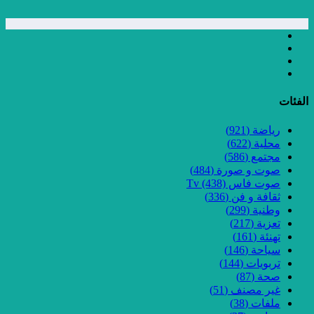
الفئات
رياضة
(921)
محلية
(622)
مجتمع
(586)
صوت و صورة
(484)
صوت فاس Tv
(438)
ثقافة و فن
(336)
وطنية
(299)
تعزية
(217)
تهنئة
(161)
سياحة
(146)
تربويات
(144)
صحة
(87)
غير مصنف
(51)
ملفات
(38)