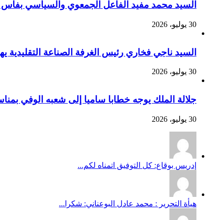
السيد محمد مفيد الفاعل الجمعوي والسياسي بفاس يهنئ صاحب الج
30 يوليو، 2026
السيد ناجي فخاري رئيس الغرفة الصناعة التقليدية يهنئ صاحب 
30 يوليو، 2026
جلالة الملك يوجه خطابا ساميا إلى شعبه الوفي بمنا
30 يوليو، 2026
إدريس بوقاع: كل التوفيق اتمناه لكم...
هيأة التحرير : محمد عادل البوعناني: شكرا...