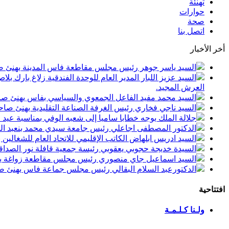
تهنئة
حوارات
صحة
اتصل بنا
أخر الأخبار
السيد ياسر جوهر رئيس مجلس مقاطعة فاس المدينة يهنئ صاحب الجلالة بمن
السيد عزيز اللبار المدير العام للوحدة الفندقية زلاغ بارك
العرش المجيد.
السيد محمد مفيد الفاعل الجمعوي والسياسي بفاس يهنئ صاحب الجلالة بمنا
السيد ناجي فخاري رئيس الغرفة الصناعة التقليدية يهنئ صاحب الجلالة 
جلالة الملك يوجه خطابا ساميا إلى شعبه الوفي بمناسبة عيد
الدكتور المصطفى اجاعلي رئيس جامعة سيدي محمد بنعبد الله
السيد ادريس ابلهاض الكاتب الإقليمي للاتحاد العام للشغال
السيدة خديجة حجوبي يعقوبي رئيسة جمعية قافلة نور الصداقة
السيد اسماعيل جاي منصوري رئيس مجلس مقاطعة زواغة يهني
الدكتورعبد السلام البقالي رئيس مجلس جماعة فاس يهنئ صاح
افتتاحية
ولـنا كـلـمـة