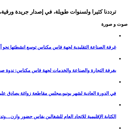
ترددنا كثيرا ولسنوات طويلة، في إصدار جريدة ورقية، 
صوت و صورة
غرفة الصناعة التقليدية لجهة فاس مكناس توسع انشطتها نحو أور
بغرفة التجارة والصناعة والخدمات لجهة فاس مكناس: ندوة صح
في الدورة العادية لشهر يونيو،مجلس مقاطعة زواغة يصادق على 
الكتابة الإقليمية للاتحاد العام للشغالين بفاس حضور وازن…وت