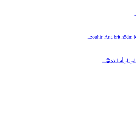
zouhir: Ana brit n5dm fc
ا او أساتذة😊...