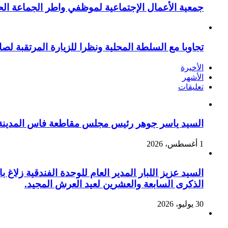
جمعية الأعمال الإجتماعية لموظفي واطر الجماعة الح
تجاوبا مع السلطة المحلية ونظرا للزيارة المرتقبة لصا
الأخيرة
الأشهر
تعليقات
السيد ياسر جوهر رئيس مجلس مقاطعة فاس المدينة يهنئ صاحب الج
1 أغسطس، 2026
السيد عزيز اللبار المدير العام للوحدة الفندقية زل
الذكرى السابعة والعشرين لعيد العرش المجيد.
30 يوليو، 2026