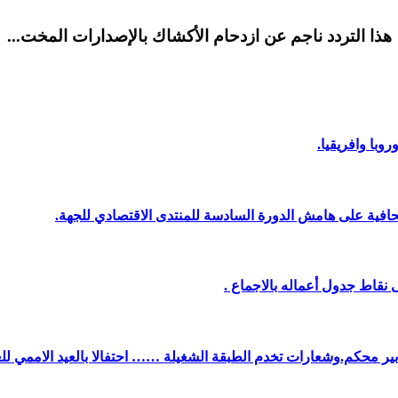
هذا التردد ناجم عن ازدحام الأكشاك بالإصدارات المخت...
وبا وافريقيا.
افية على هامش الدورة السادسة للمنتدى الاقتصادي للجهة.
نقاط جدول أعماله بالاجماع .
دبير محكم.وشعارات تخدم الطبقة الشغيلة …… احتفالا بالعيد الاممي لل