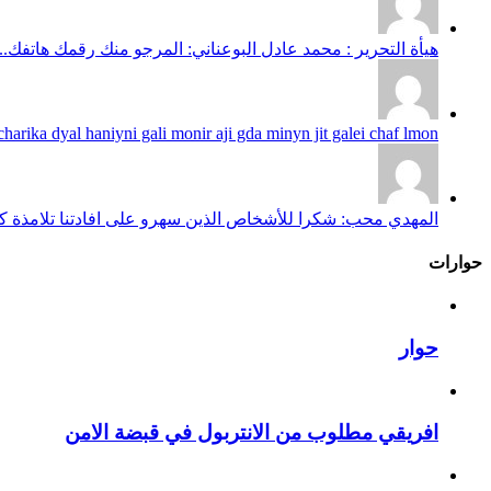
هيأة التحرير : محمد عادل البوعناني: المرجو منك رقمك هاتفك...
harika dyal haniyni gali monir aji gda minyn jit galei chaf lmon...
المهدي محب: شكرا للأشخاص الذين سهرو على افادتنا تلامذة كانو
حوارات
حوار
افريقي مطلوب من الانتربول في قبضة الامن