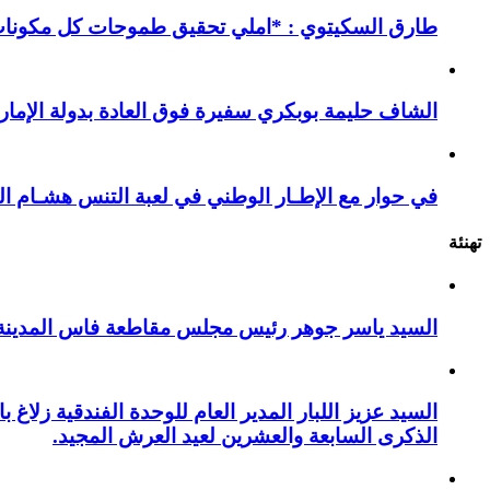
طارق السكيتوي : *املي تحقيق طموحات كل مكونات ا
الشاف حليمة بوبكري سفيرة فوق العادة بدولة الإمارا
في حوار مع الإطـار الوطني في لعبة التنس هشـام ال
تهنئة
السيد ياسر جوهر رئيس مجلس مقاطعة فاس المدينة يهنئ صاحب الج
السيد عزيز اللبار المدير العام للوحدة الفندقية زل
الذكرى السابعة والعشرين لعيد العرش المجيد.