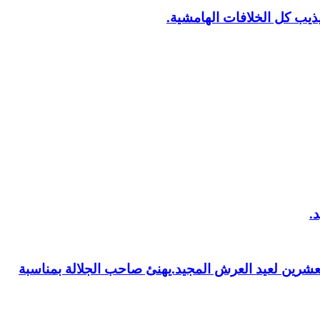
يب كل الخلافات الهامشية.
العشرين لعيد العرش المجيد.يهنئ صاحب الجلالة بمناسبة