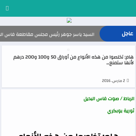
عاجل
السيد ياسر جوهر رئيس مجلس مقاطعة فاس المدينة يهنئ صاحب
هام: تخلصوا من هذه الأنواع من أوراق 50 و100 و200 درهم
لأنها ستمنع…
2 مارس، 2016
الرباط / صوت فاس البديل
ثورية بوبكري