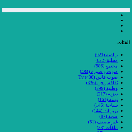
الفئات
رياضة
(921)
محلية
(622)
مجتمع
(586)
صوت و صورة
(484)
صوت فاس Tv
(438)
ثقافة و فن
(336)
وطنية
(299)
تعزية
(217)
تهنئة
(161)
سياحة
(146)
تربويات
(144)
صحة
(87)
غير مصنف
(51)
ملفات
(38)