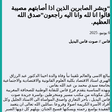
“وبشر الصابرين الذين اذا أصابتهم مصيبة
قالوا انا لله وانا اليه راجعون”صدق الله
العظيم.
6 يونيو، 2025
فاس // صوت فاس البديل
ببالغ الاسى والعالم تلقينا نبأ وفاة والدة اخينا الدكتور عبد الرزاق
الهيري استاذ الاقتصاد بكلية العلوم القانونية والاقتصادية والاجتماعية
بجامعة سيدي محمد بن عبد الله بفاس .
وبهذه المناسبة يتقدم فرع فاس للنقابة الوطنية للصحافة المغربية
بكل مكوناته من مكتب مسير ومنخرطين ،واسرة جريدة صوت
فاس البديل ، بأحر التعازي واصدق المواساة الى الاستاذ الجليل وكل
أفراد الأسرة الكريمة اصولا وفروعا ،سائلين الله تعالى ان يتغمد
الفقيدة بواسع رحمته ويسكنها فسيح الجنان ،ويلهم كل ذويها الصبر