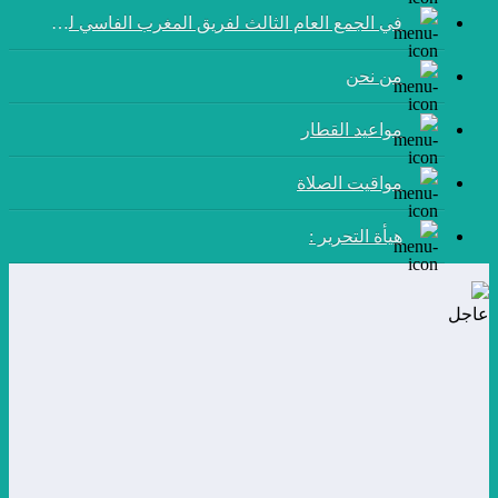
في الجمع العام الثالث لفريق المغرب الفاسي لكرة القدم:
من نحن
مواعيد القطار
مواقيت الصلاة
هيأة التحرير :
عاجل