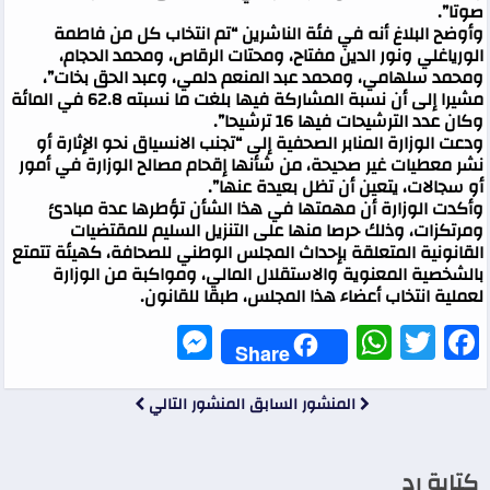
صوتا”.
وأوضح البلاغ أنه في فئة الناشرين “تم انتخاب كل من فاطمة
الورياغلي ونور الدين مفتاح، ومحتات الرقاص، ومحمد الحجام،
ومحمد سلهامي، ومحمد عبد المنعم دلمي، وعبد الحق بخات”،
مشيرا إلى أن نسبة المشاركة فيها بلغت ما نسبته 62.8 في المائة
وكان عدد الترشيحات فيها 16 ترشيحا”.
ودعت الوزارة المنابر الصحفية إلى “تجنب الانسياق نحو الإثارة أو
نشر معطيات غير صحيحة، من شأنها إقحام مصالح الوزارة في أمور
أو سجالات، يتعين أن تظل بعيدة عنها”.
وأكدت الوزارة أن مهمتها في هذا الشأن تؤطرها عدة مبادئ
ومرتكزات، وذلك حرصا منها على التنزيل السليم للمقتضيات
القانونية المتعلقة بإحداث المجلس الوطني للصحافة، كهيئة تتمتع
بالشخصية المعنوية والاستقلال المالي، ومواكبة من الوزارة
لعملية انتخاب أعضاء هذا المجلس، طبقا للقانون.
Messenger
WhatsApp
Twitter
Facebook
Share
المنشور السابق
المنشور التالي
كتابة رد