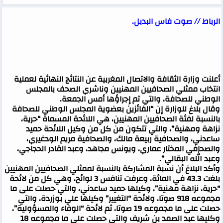
الرباط // صوت فاس البدبل.
أعلنت وزارة الثقافة والاتصال المغربية عن النتائج النهائية لعملية
انتخاب ممثلي الصحافيين المهنيين وناشري الصحف بالمجلس
الوطني للصحافة، والتي تم إجراؤها أمس الجمعة.
وقال بلاغ للوزارة إن “الفائزين بعضوية المجلس الوطني للصحافة
بالنسبة لفئة الصحافيين المهنيين، هي اللائحة المسماة “حرية،
نزاهة ومهنية”، والتي تتكون من كل من وكيل اللائحة حميد
ساعدني، والصحافية ربيعة مالك، والصحافية مريم الودغيري،
والصحافي المختار عماري، ويونس مجاهد، وعبد القادر الحجاجي،
وعبد الله البقالي”.
وأكد البلاغ أن نسبة المشاركة بالنسبة لممثلي الصحافيين المهنيين
بلغت 43.3 في المائة، وعرفت تنافس 3 لوائح، وهي كل من لائحة
“حرية، نزاهة مهنية”، وكيلها حميد ساعدني، والتي حصلت على ما
مجموعه 918 صوتا، ولائحة “التغيير” وكيلها علي بوزردة، والتي
حصلت على ما مجموعه 19 صوتا، ثم لائحة “الوفاء والمسؤولية”،
وكليها عبد الصمد بن شريف والتي حصلت على ما مجموعه 18