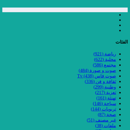
الفئات
رياضة
(921)
محلية
(622)
مجتمع
(586)
صوت و صورة
(484)
صوت فاس Tv
(438)
ثقافة و فن
(336)
وطنية
(299)
تعزية
(217)
تهنئة
(161)
سياحة
(146)
تربويات
(144)
صحة
(87)
غير مصنف
(51)
ملفات
(38)