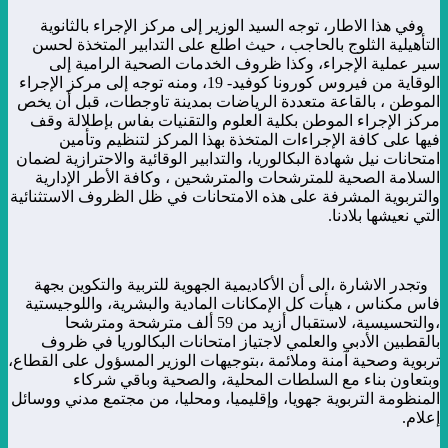
وفي هذا الاطار، توجه السيد الوزير إلى مركز الإجراء بالثانوية
التأهيلية الثلوج بالحاجب ، حيث اطلع على التدابير المتخذة لحسن
سير عملية الإجراء، وكذا ظروف الخدمات الصحية الرامية إلى
الوقاية من فيروس كورونا كوفيد- 19، ومنه توجه إلى مركز الإجراء
الموطن ، بالقاعة متعددة الرياضات بمدينة تاوجطات، قبل أن يخص
مركز الإجراء الموطن بكلية العلوم والتقنيات بفاس بإطلالة وقف
فيها على كافة الإجراءات المتخذة بهذا المركز لتنظيم وتأمين
امتحانات نيل شهادة البكالوريا، والتدابير الوقائية والاحترازية لضمان
السلامة الصحية للمترشحات والمترشحين ، وكافة الأطر الإدارية
والتربوية المشرفة على هذه الامتحانات في ظل الظروف الاستثنائية
التي نعيشها بلادنا.
وتجدر الاشارة ،الى أن الأكاديمية الجهوية للتربية والتكوين بجهة
فاس مكناس ، هيأت كل الإمكانات المادية والبشرية، واللوجيستية
،والتحسيسية، لاستقبال أزيد من 59 ألف مترشحة ومترشحا
بالقطبين الأدبي والعلمي لاجتياز امتحانات البكالوريا في ظروف
تربوية وصحية آمنة وملائمة ،بتوجيهات الوزير المسؤول على القطاع،
وبتعاون بناء مع السلطات المحلية، والصحية وباقي شركاء
المنظومة التربوية جهويا، وإقليميا، ومحليا، من مجتمع مدني ووسائل
إعلام.