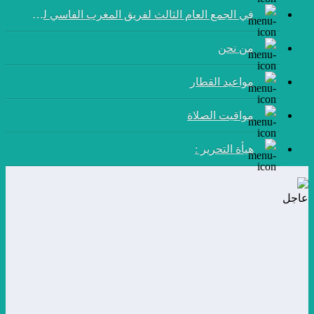
في الجمع العام الثالث لفريق المغرب الفاسي لكرة القدم:
من نحن
مواعيد القطار
مواقيت الصلاة
هيأة التحرير :
عاجل