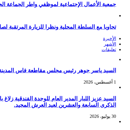
جمعية الأعمال الإجتماعية لموظفي واطر الجماعة الح
تجاوبا مع السلطة المحلية ونظرا للزيارة المرتقبة لصا
الأخيرة
الأشهر
تعليقات
السيد ياسر جوهر رئيس مجلس مقاطعة فاس المدينة يهنئ صاحب الج
1 أغسطس، 2026
السيد عزيز اللبار المدير العام للوحدة الفندقية زل
الذكرى السابعة والعشرين لعيد العرش المجيد.
30 يوليو، 2026