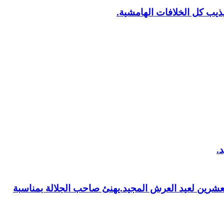
يب كل الخلافات الهامشية.
العشرين لعيد العرش المجيد.يهنئ صاحب الجلالة بمناسبة