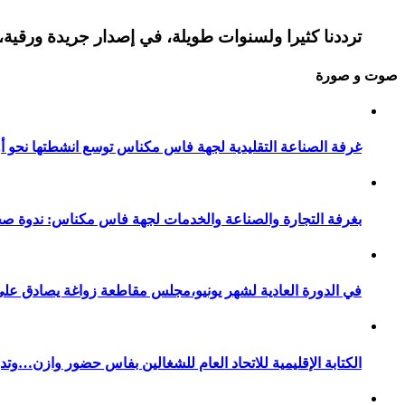
ترددنا كثيرا ولسنوات طويلة، في إصدار جريدة ورقية، 
صوت و صورة
غرفة الصناعة التقليدية لجهة فاس مكناس توسع انشطتها نحو أور
بغرفة التجارة والصناعة والخدمات لجهة فاس مكناس: ندوة صح
في الدورة العادية لشهر يونيو،مجلس مقاطعة زواغة يصادق على 
الكتابة الإقليمية للاتحاد العام للشغالين بفاس حضور وازن…وت