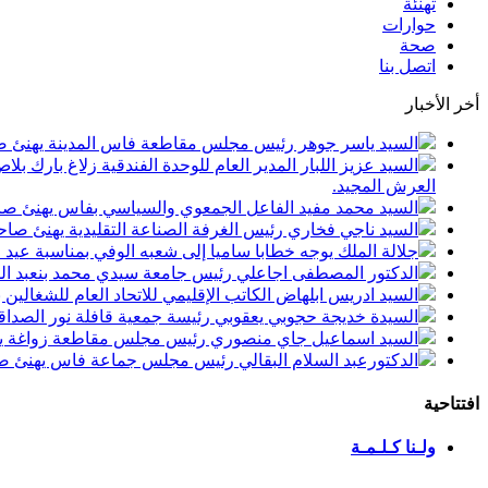
تهنئة
حوارات
صحة
اتصل بنا
أخر الأخبار
السيد ياسر جوهر رئيس مجلس مقاطعة فاس المدينة يهنئ صاحب الجلالة بمن
السيد عزيز اللبار المدير العام للوحدة الفندقية زلاغ بارك
العرش المجيد.
السيد محمد مفيد الفاعل الجمعوي والسياسي بفاس يهنئ صاحب الجلالة بمنا
السيد ناجي فخاري رئيس الغرفة الصناعة التقليدية يهنئ صاحب الجلالة 
جلالة الملك يوجه خطابا ساميا إلى شعبه الوفي بمناسبة عيد
الدكتور المصطفى اجاعلي رئيس جامعة سيدي محمد بنعبد الله
السيد ادريس ابلهاض الكاتب الإقليمي للاتحاد العام للشغال
السيدة خديجة حجوبي يعقوبي رئيسة جمعية قافلة نور الصداقة
السيد اسماعيل جاي منصوري رئيس مجلس مقاطعة زواغة يهني
الدكتورعبد السلام البقالي رئيس مجلس جماعة فاس يهنئ صاح
افتتاحية
ولـنا كـلـمـة