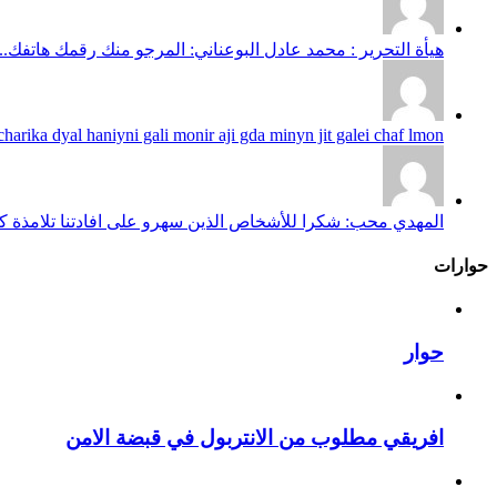
هيأة التحرير : محمد عادل البوعناني: المرجو منك رقمك هاتفك...
harika dyal haniyni gali monir aji gda minyn jit galei chaf lmon...
المهدي محب: شكرا للأشخاص الذين سهرو على افادتنا تلامذة كانو
حوارات
حوار
افريقي مطلوب من الانتربول في قبضة الامن