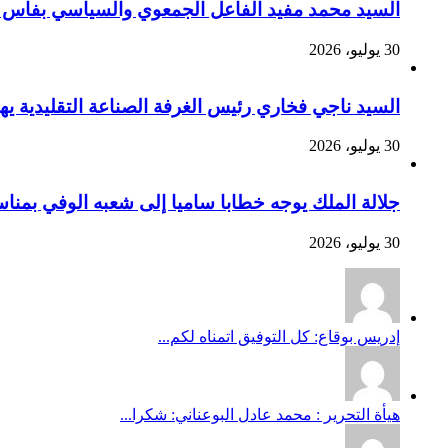
السيد محمد مفيد الفاعل الجمعوي والسياسي بفاس يهنئ صاحب الج
30 يوليو، 2026
السيد ناجي فخاري رئيس الغرفة الصناعة التقليدية يهنئ صاحب 
30 يوليو، 2026
جلالة الملك يوجه خطابا ساميا إلى شعبه الوفي بمنا
30 يوليو، 2026
إدريس بوقاع: كل التوفيق اتمناه لكم...
هيأة التحرير : محمد عادل البوعناني: شكرا...