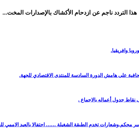
هذا التردد ناجم عن ازدحام الأكشاك بالإصدارات المخت...
وبا وافريقيا.
افية على هامش الدورة السادسة للمنتدى الاقتصادي للجهة.
نقاط جدول أعماله بالاجماع .
دبير محكم.وشعارات تخدم الطبقة الشغيلة …… احتفالا بالعيد الاممي لل