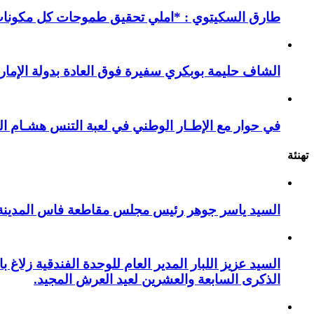
طارق السكيتوي : *املي تحقيق طموحات كل مكونات ا
الشاف حليمة بوبكري سفيرة فوق العادة بدولة الإمارا
في حوار مع الإطـار الوطني في لعبة التنس هشـام ال
تهنئة
السيد ياسر جوهر رئيس مجلس مقاطعة فاس المدينة يهنئ صاحب الج
السيد عزيز اللبار المدير العام للوحدة الفندقية زل
الذكرى السابعة والعشرين لعيد العرش المجيد.