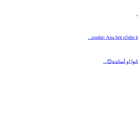
zouhir: Ana brit n5dm fc
ا او أساتذة😊...