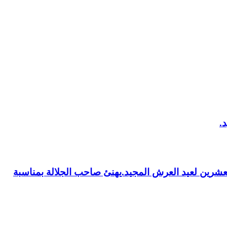
العشرين لعيد العرش المجيد.يهنئ صاحب الجلالة بمناسبة