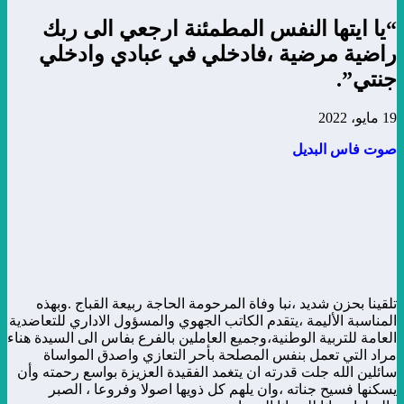
“يا ايتها النفس المطمئنة ارجعي الى ربك
راضية مرضية ،فادخلي في عبادي وادخلي
جنتي”.
19 مايو، 2022
صوت فاس البديل
تلقينا بحزن شديد ،نبا وفاة المرحومة الحاجة ربيعة القباج .وبهذه
المناسبة الأليمة ،يتقدم الكاتب الجهوي والمسؤول الاداري للتعاضدية
العامة للتربية الوطنية،وجميع العاملين بالفرع بفاس الى السيدة هناء
مراد التي تعمل بنفس المصلحة بأحر التعازي واصدق المواساة
سائلين الله جلت قدرته ان يتغمد الفقيدة العزيزة بواسع رحمته وأن
يسكنها فسيح جناته ،وان يلهم كل ذويها اصولا وفروعا ، الصبر