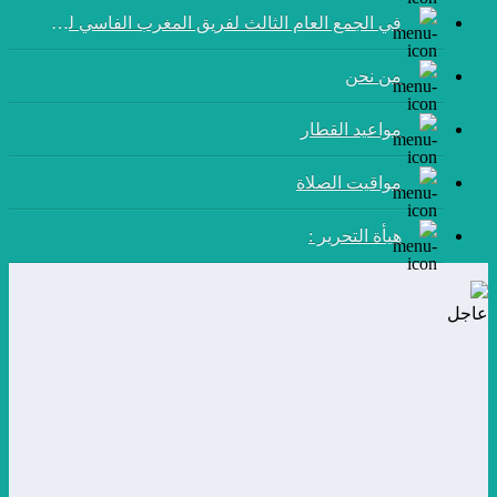
في الجمع العام الثالث لفريق المغرب الفاسي لكرة القدم:
من نحن
مواعيد القطار
مواقيت الصلاة
هيأة التحرير :
عاجل