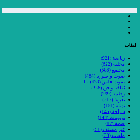
الفئات
رياضة
(921)
محلية
(622)
مجتمع
(586)
صوت و صورة
(484)
صوت فاس Tv
(438)
ثقافة و فن
(336)
وطنية
(299)
تعزية
(217)
تهنئة
(161)
سياحة
(146)
تربويات
(144)
صحة
(87)
غير مصنف
(51)
ملفات
(38)