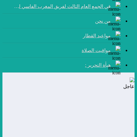
في الجمع العام الثالث لفريق المغرب الفاسي لكرة القدم:
من نحن
مواعيد القطار
مواقيت الصلاة
هيأة التحرير :
عاجل