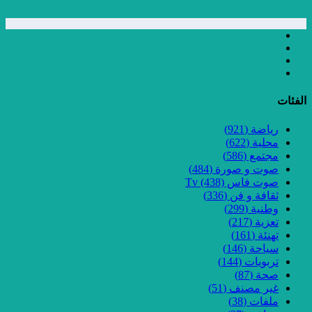
الفئات
رياضة
(921)
محلية
(622)
مجتمع
(586)
صوت و صورة
(484)
صوت فاس Tv
(438)
ثقافة و فن
(336)
وطنية
(299)
تعزية
(217)
تهنئة
(161)
سياحة
(146)
تربويات
(144)
صحة
(87)
غير مصنف
(51)
ملفات
(38)