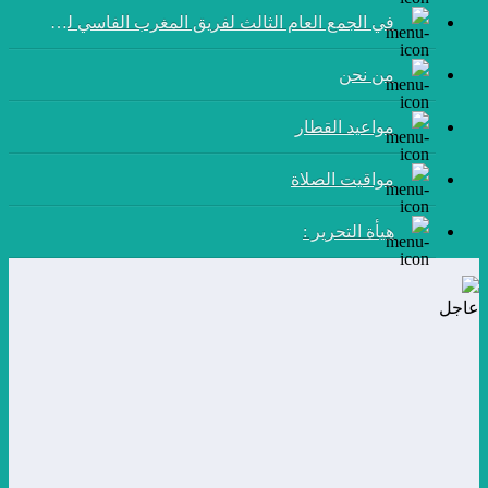
في الجمع العام الثالث لفريق المغرب الفاسي لكرة القدم:
من نحن
مواعيد القطار
مواقيت الصلاة
هيأة التحرير :
عاجل