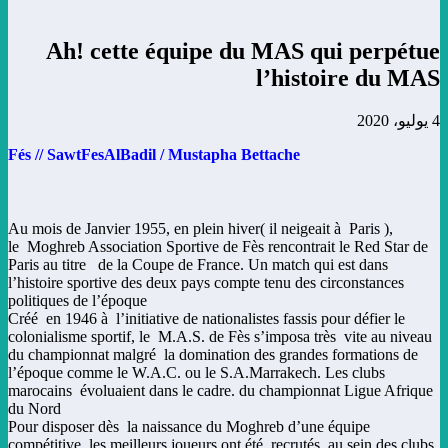
Ah! cette équipe du MAS qui perpétue
l’histoire du MAS
4 يوليو، 2020
Fés // SawtFesAlBadil / Mustapha Bettache
Au mois de Janvier 1955, en plein hiver( il neigeait à Paris ),
le Moghreb Association Sportive de Fès rencontrait le Red Star de
Paris au titre de la Coupe de France. Un match qui est dans
l’histoire sportive des deux pays compte tenu des circonstances
politiques de l’époque
Créé en 1946 à l’initiative de nationalistes fassis pour défier le
colonialisme sportif, le M.A.S. de Fès s’imposa très vite au niveau
du championnat malgré la domination des grandes formations de
l’époque comme le W.A.C. ou le S.A.Marrakech. Les clubs
marocains évoluaient dans le cadre. du championnat Ligue Afrique
du Nord
Pour disposer dès la naissance du Moghreb d’une équipe
compétitive, les meilleurs joueurs ont été recrutés au sein des clubs