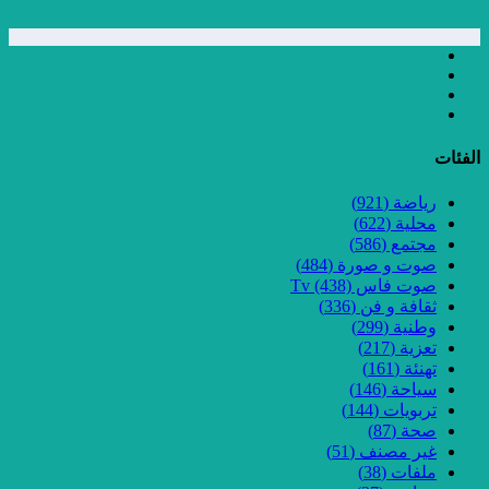
الفئات
رياضة
(921)
محلية
(622)
مجتمع
(586)
صوت و صورة
(484)
صوت فاس Tv
(438)
ثقافة و فن
(336)
وطنية
(299)
تعزية
(217)
تهنئة
(161)
سياحة
(146)
تربويات
(144)
صحة
(87)
غير مصنف
(51)
ملفات
(38)