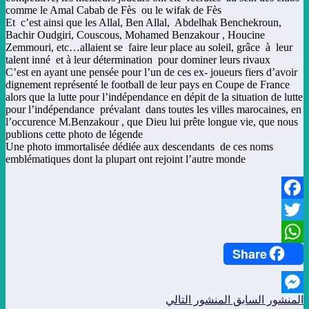
comme le Amal Cabab de Fès ou le wifak de Fès
Et c’est ainsi que les Allal, Ben Allal, Abdelhak Benchekroun,
Bachir Oudgiri, Couscous, Mohamed Benzakour , Houcine
Zemmouri, etc…allaient se faire leur place au soleil, grâce à leur
talent inné et à leur détermination pour dominer leurs rivaux
C’est en ayant une pensée pour l’un de ces ex- joueurs fiers d’avoir
dignement représenté le football de leur pays en Coupe de France
alors que la lutte pour l’indépendance en dépit de la situation de lutte
pour l’indépendance prévalant dans toutes les villes marocaines, en
l’occurence M.Benzakour , que Dieu lui prête longue vie, que nous
publions cette photo de légende
Une photo immortalisée dédiée aux descendants de ces noms
emblématiques dont la plupart ont rejoint l’autre monde
Facebook
Twitter
Share
WhatsApp
المنشور السابق
المنشور التالي
Messenger