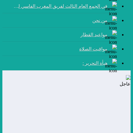
في الجمع العام الثالث لفريق المغرب الفاسي لكرة القدم:
من نحن
مواعيد القطار
مواقيت الصلاة
هيأة التحرير :
عاجل