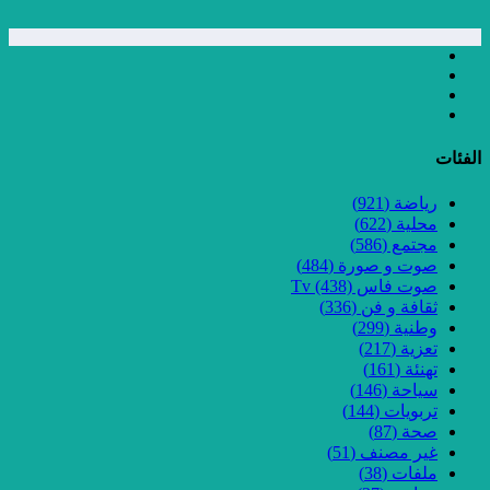
الفئات
رياضة
(921)
محلية
(622)
مجتمع
(586)
صوت و صورة
(484)
صوت فاس Tv
(438)
ثقافة و فن
(336)
وطنية
(299)
تعزية
(217)
تهنئة
(161)
سياحة
(146)
تربويات
(144)
صحة
(87)
غير مصنف
(51)
ملفات
(38)