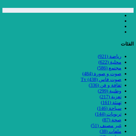
الفئات
رياضة
(921)
محلية
(622)
مجتمع
(586)
صوت و صورة
(484)
صوت فاس Tv
(438)
ثقافة و فن
(336)
وطنية
(299)
تعزية
(217)
تهنئة
(161)
سياحة
(146)
تربويات
(144)
صحة
(87)
غير مصنف
(51)
ملفات
(38)