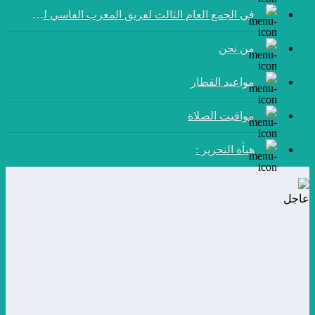
في الجمع العام الثالث لفريق المغرب الفاسي لكرة القدم:
من نحن
مواعيد القطار
مواقيت الصلاة
هيأة التحرير :
عاجل