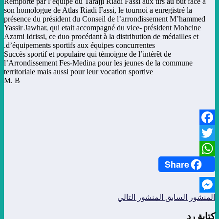
Remporté par l’équipe du Tarajji Riadi Fassi aux tirs au but face à
son homologue de Atlas Riadi Fassi, le tournoi a enregistré la
présence du président du Conseil de l’arrondissement M’hammed
Yassir Jawhar, qui etait accompagné du vice- président Mohcine
Azami Idrissi, ce duo procédant à la distribution de médailles et
d’équipements sportifs aux équipes concurrentes.
Succès sportif et populaire qui témoigne de l’intérêt de
l’Arrondissement Fes-Medina pour les jeunes de la commune
territoriale mais aussi pour leur vocation sportive
M. B
Facebook
Twitter
Share
WhatsApp
المنشور السابق
المنشور التالي
Messenger
كتابة رد