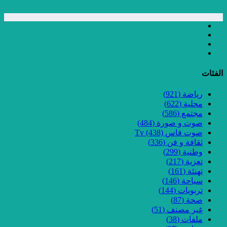
الفئات
رياضة
(921)
محلية
(622)
مجتمع
(586)
صوت و صورة
(484)
صوت فاس Tv
(438)
ثقافة و فن
(336)
وطنية
(299)
تعزية
(217)
تهنئة
(161)
سياحة
(146)
تربويات
(144)
صحة
(87)
غير مصنف
(51)
ملفات
(38)