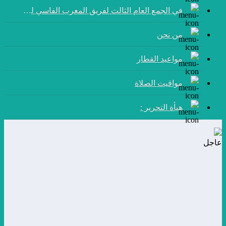
في الجمع العام الثالث لفريق المغرب الفاسي لكرة القدم:
من نحن
مواعيد القطار
مواقيت الصلاة
هيأة التحرير :
عاجل