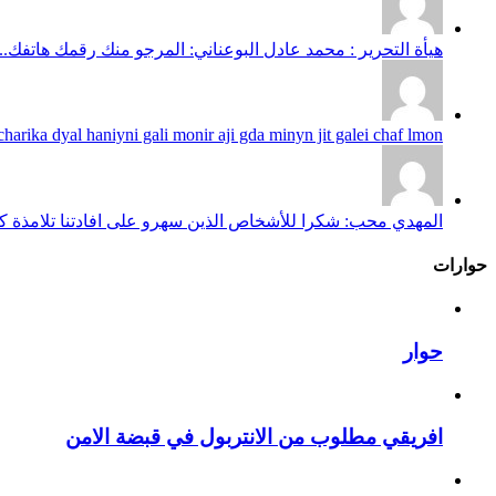
هيأة التحرير : محمد عادل البوعناني: المرجو منك رقمك هاتفك...
harika dyal haniyni gali monir aji gda minyn jit galei chaf lmon...
المهدي محب: شكرا للأشخاص الذين سهرو على افادتنا تلامذة كانو
حوارات
حوار
افريقي مطلوب من الانتربول في قبضة الامن