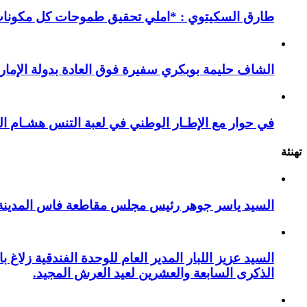
طارق السكيتوي : *املي تحقيق طموحات كل مكونات ا
الشاف حليمة بوبكري سفيرة فوق العادة بدولة الإمارا
في حوار مع الإطـار الوطني في لعبة التنس هشـام ال
تهنئة
السيد ياسر جوهر رئيس مجلس مقاطعة فاس المدينة يهنئ صاحب الج
السيد عزيز اللبار المدير العام للوحدة الفندقية زل
الذكرى السابعة والعشرين لعيد العرش المجيد.