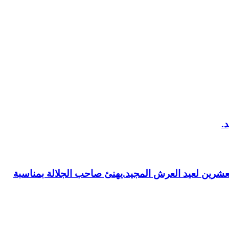
العشرين لعيد العرش المجيد.يهنئ صاحب الجلالة بمناسبة