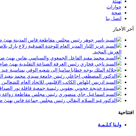
تهنئة
حوارات
صحة
اتصل بنا
أخر الأخبار
السيد ياسر جوهر رئيس مجلس مقاطعة فاس المدينة يهنئ صاحب الجلالة بمن
السيد عزيز اللبار المدير العام للوحدة الفندقية زلاغ بارك
العرش المجيد.
السيد محمد مفيد الفاعل الجمعوي والسياسي بفاس يهنئ صاحب الجلالة بمنا
السيد ناجي فخاري رئيس الغرفة الصناعة التقليدية يهنئ صاحب الجلالة 
جلالة الملك يوجه خطابا ساميا إلى شعبه الوفي بمناسبة عيد
الدكتور المصطفى اجاعلي رئيس جامعة سيدي محمد بنعبد الله
السيد ادريس ابلهاض الكاتب الإقليمي للاتحاد العام للشغال
السيدة خديجة حجوبي يعقوبي رئيسة جمعية قافلة نور الصداقة
السيد اسماعيل جاي منصوري رئيس مجلس مقاطعة زواغة يهني
الدكتورعبد السلام البقالي رئيس مجلس جماعة فاس يهنئ صاح
افتتاحية
ولـنا كـلـمـة