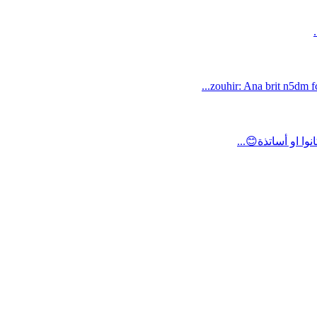
zouhir: Ana brit n5dm fc
ا او أساتذة😊...