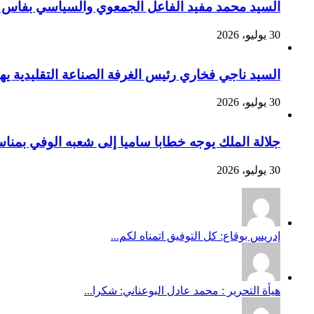
السيد محمد مفيد الفاعل الجمعوي والسياسي بفاس يهنئ صاحب الج
30 يوليو، 2026
السيد ناجي فخاري رئيس الغرفة الصناعة التقليدية يهنئ صاحب 
30 يوليو، 2026
جلالة الملك يوجه خطابا ساميا إلى شعبه الوفي بمنا
30 يوليو، 2026
إدريس بوقاع: كل التوفيق اتمناه لكم...
هيأة التحرير : محمد عادل البوعناني: شكرا...