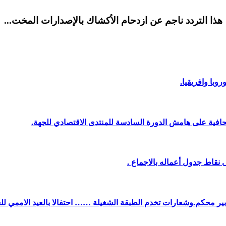
هذا التردد ناجم عن ازدحام الأكشاك بالإصدارات المخت...
وبا وافريقيا.
افية على هامش الدورة السادسة للمنتدى الاقتصادي للجهة.
نقاط جدول أعماله بالاجماع .
دبير محكم.وشعارات تخدم الطبقة الشغيلة …… احتفالا بالعيد الاممي لل