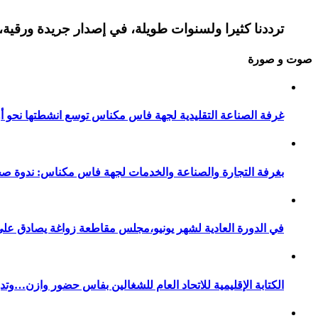
ترددنا كثيرا ولسنوات طويلة، في إصدار جريدة ورقية، 
صوت و صورة
غرفة الصناعة التقليدية لجهة فاس مكناس توسع انشطتها نحو أور
بغرفة التجارة والصناعة والخدمات لجهة فاس مكناس: ندوة صح
في الدورة العادية لشهر يونيو،مجلس مقاطعة زواغة يصادق على 
الكتابة الإقليمية للاتحاد العام للشغالين بفاس حضور وازن…وت