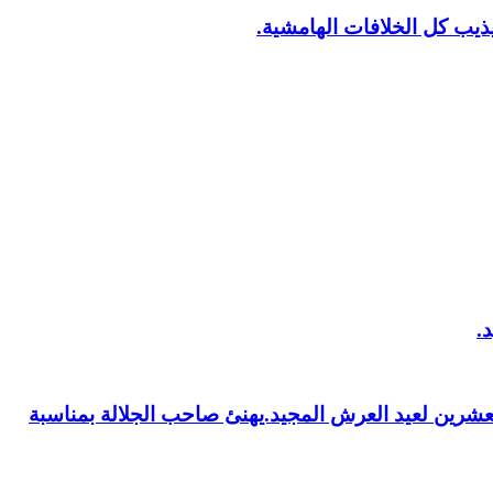
يب كل الخلافات الهامشية.
العشرين لعيد العرش المجيد.يهنئ صاحب الجلالة بمناسبة