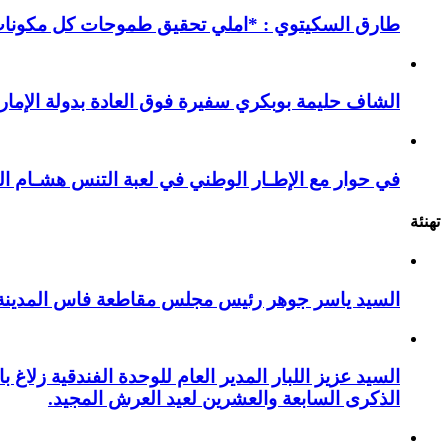
طارق السكيتوي : *املي تحقيق طموحات كل مكونات ا
الشاف حليمة بوبكري سفيرة فوق العادة بدولة الإمارا
في حوار مع الإطـار الوطني في لعبة التنس هشـام ال
تهنئة
السيد ياسر جوهر رئيس مجلس مقاطعة فاس المدينة يهنئ صاحب الج
السيد عزيز اللبار المدير العام للوحدة الفندقية زل
الذكرى السابعة والعشرين لعيد العرش المجيد.