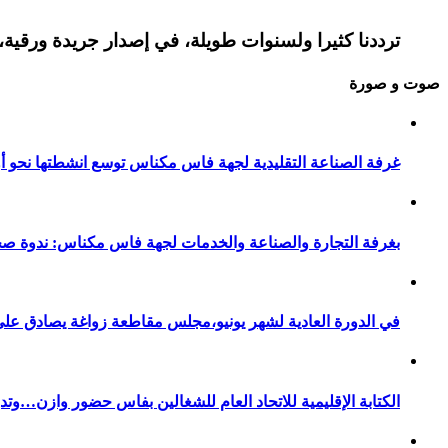
ترددنا كثيرا ولسنوات طويلة، في إصدار جريدة ورقية، 
صوت و صورة
غرفة الصناعة التقليدية لجهة فاس مكناس توسع انشطتها نحو أور
بغرفة التجارة والصناعة والخدمات لجهة فاس مكناس: ندوة صح
في الدورة العادية لشهر يونيو،مجلس مقاطعة زواغة يصادق على 
الكتابة الإقليمية للاتحاد العام للشغالين بفاس حضور وازن…وت