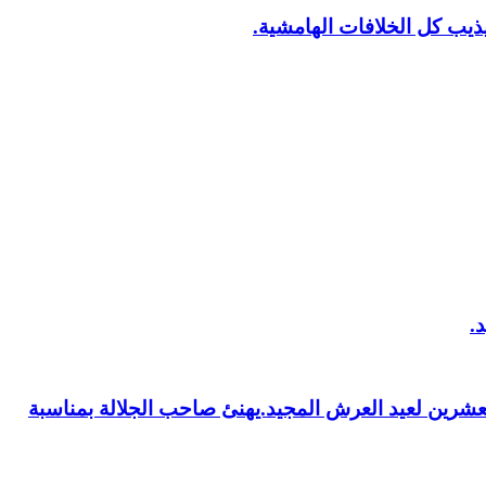
يب كل الخلافات الهامشية.
العشرين لعيد العرش المجيد.يهنئ صاحب الجلالة بمناسبة