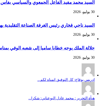
السيد محمد مفيد الفاعل الجمعوي والسياسي بفاس يهنئ صاحب الج
30 يوليو، 2026
السيد ناجي فخاري رئيس الغرفة الصناعة التقليدية يهنئ صاحب 
30 يوليو، 2026
جلالة الملك يوجه خطابا ساميا إلى شعبه الوفي بمنا
30 يوليو، 2026
إدريس بوقاع: كل التوفيق اتمناه لكم...
هيأة التحرير : محمد عادل البوعناني: شكرا...