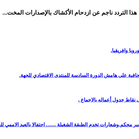
هذا التردد ناجم عن ازدحام الأكشاك بالإصدارات المخت...
وبا وافريقيا.
افية على هامش الدورة السادسة للمنتدى الاقتصادي للجهة.
نقاط جدول أعماله بالاجماع .
دبير محكم.وشعارات تخدم الطبقة الشغيلة …… احتفالا بالعيد الاممي لل