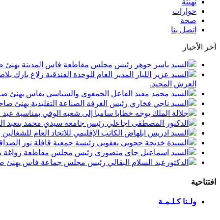
تهنئة
حوارات
صحة
اتصل بنا
أخر الأخبار
السيد ياسر جوهر رئيس مجلس مقاطعة فاس المدينة يهنئ صاحب الجلالة بمن
السيد عزيز اللبار المدير العام للوحدة الفندقية زلاغ بارك
العرش المجيد.
السيد محمد مفيد الفاعل الجمعوي والسياسي بفاس يهنئ صاحب الجلالة بمنا
السيد ناجي فخاري رئيس الغرفة الصناعة التقليدية يهنئ صاحب الجلالة 
جلالة الملك يوجه خطابا ساميا إلى شعبه الوفي بمناسبة عيد
الدكتور المصطفى اجاعلي رئيس جامعة سيدي محمد بنعبد الله
السيد ادريس ابلهاض الكاتب الإقليمي للاتحاد العام للشغال
السيدة خديجة حجوبي يعقوبي رئيسة جمعية قافلة نور الصداقة
السيد اسماعيل جاي منصوري رئيس مجلس مقاطعة زواغة يهني
الدكتورعبد السلام البقالي رئيس مجلس جماعة فاس يهنئ صاح
افتتاحية
ولـنا كـلـمـة