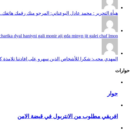
هيأة التحرير : محمد عادل البوعناني: المرجو منك رقمك هاتفك...
harika dyal haniyni gali monir aji gda minyn jit galei chaf lmon...
المهدي محب: شكرا للأشخاص الذين سهرو على افادتنا تلامذة كانو
حوارات
حوار
افريقي مطلوب من الانتربول في قبضة الامن