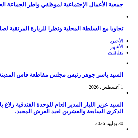
جمعية الأعمال الإجتماعية لموظفي واطر الجماعة الح
تجاوبا مع السلطة المحلية ونظرا للزيارة المرتقبة لصا
الأخيرة
الأشهر
تعليقات
السيد ياسر جوهر رئيس مجلس مقاطعة فاس المدينة يهنئ صاحب الج
1 أغسطس، 2026
السيد عزيز اللبار المدير العام للوحدة الفندقية زل
الذكرى السابعة والعشرين لعيد العرش المجيد.
30 يوليو، 2026