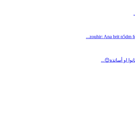
zouhir: Ana brit n5dm fc
ا او أساتذة😊...