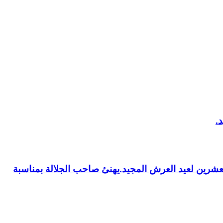
العشرين لعيد العرش المجيد.يهنئ صاحب الجلالة بمناسبة