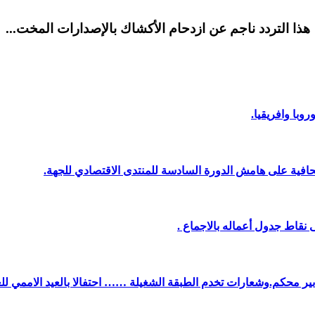
هذا التردد ناجم عن ازدحام الأكشاك بالإصدارات المخت...
وبا وافريقيا.
افية على هامش الدورة السادسة للمنتدى الاقتصادي للجهة.
نقاط جدول أعماله بالاجماع .
دبير محكم.وشعارات تخدم الطبقة الشغيلة …… احتفالا بالعيد الاممي لل