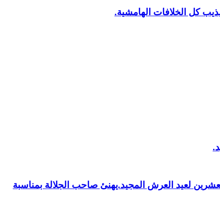
يب كل الخلافات الهامشية.
العشرين لعيد العرش المجيد.يهنئ صاحب الجلالة بمناسبة