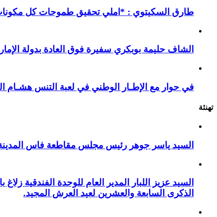
طارق السكيتوي : *املي تحقيق طموحات كل مكونات ا
الشاف حليمة بوبكري سفيرة فوق العادة بدولة الإمارا
في حوار مع الإطـار الوطني في لعبة التنس هشـام ال
تهنئة
السيد ياسر جوهر رئيس مجلس مقاطعة فاس المدينة يهنئ صاحب الج
السيد عزيز اللبار المدير العام للوحدة الفندقية زل
الذكرى السابعة والعشرين لعيد العرش المجيد.