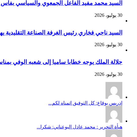
السيد محمد مفيد الفاعل الجمعوي والسياسي بفاس يهنئ صاحب الج
30 يوليو، 2026
السيد ناجي فخاري رئيس الغرفة الصناعة التقليدية يهنئ صاحب 
30 يوليو، 2026
جلالة الملك يوجه خطابا ساميا إلى شعبه الوفي بمنا
30 يوليو، 2026
إدريس بوقاع: كل التوفيق اتمناه لكم...
هيأة التحرير : محمد عادل البوعناني: شكرا...