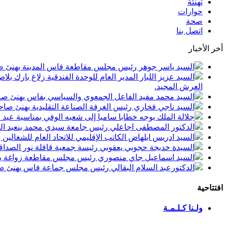
تهنئة
حوارات
صحة
اتصل بنا
أخر الأخبار
السيد ياسر جوهر رئيس مجلس مقاطعة فاس المدينة يهنئ صاحب الجلالة بمن
السيد عزيز اللبار المدير العام للوحدة الفندقية زلاغ بارك
العرش المجيد.
السيد محمد مفيد الفاعل الجمعوي والسياسي بفاس يهنئ صاحب الجلالة بمنا
السيد ناجي فخاري رئيس الغرفة الصناعة التقليدية يهنئ صاحب الجلالة 
جلالة الملك يوجه خطابا ساميا إلى شعبه الوفي بمناسبة عيد
الدكتور المصطفى اجاعلي رئيس جامعة سيدي محمد بنعبد الله
السيد ادريس ابلهاض الكاتب الإقليمي للاتحاد العام للشغال
السيدة خديجة حجوبي يعقوبي رئيسة جمعية قافلة نور الصداقة
السيد اسماعيل جاي منصوري رئيس مجلس مقاطعة زواغة يهني
الدكتورعبد السلام البقالي رئيس مجلس جماعة فاس يهنئ صاح
افتتاحية
ولـنا كـلـمـة