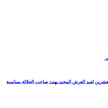
العشرين لعيد العرش المجيد.يهنئ صاحب الجلالة بمناسبة