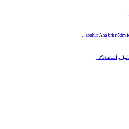
zouhir: Ana brit n5dm fc
ا او أساتذة😊...