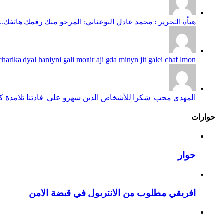
هيأة التحرير : محمد عادل البوعناني: المرجو منك رقمك هاتفك...
harika dyal haniyni gali monir aji gda minyn jit galei chaf lmon...
المهدي محب: شكرا للأشخاص الذين سهرو على افادتنا تلامذة كانو
حوارات
حوار
افريقي مطلوب من الانتربول في قبضة الامن