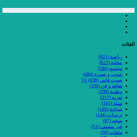
الفئات
رياضة
(921)
محلية
(622)
مجتمع
(586)
صوت و صورة
(484)
صوت فاس Tv
(438)
ثقافة و فن
(336)
وطنية
(299)
تعزية
(217)
تهنئة
(161)
سياحة
(146)
تربويات
(144)
صحة
(87)
غير مصنف
(51)
ملفات
(38)