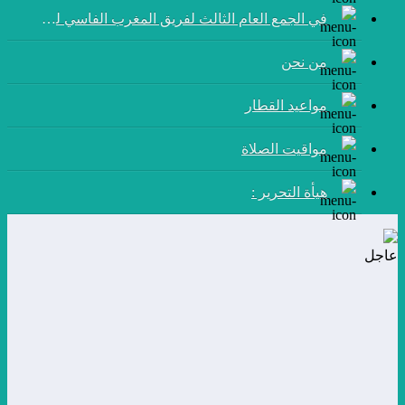
في الجمع العام الثالث لفريق المغرب الفاسي لكرة القدم:
من نحن
مواعيد القطار
مواقيت الصلاة
هيأة التحرير :
عاجل