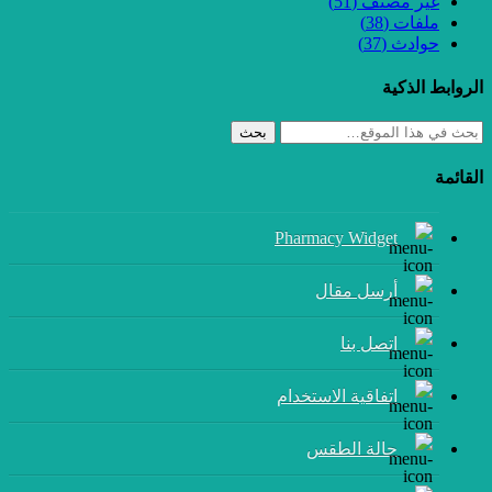
غير مصنف
(51)
ملفات
(38)
حوادث
(37)
الروابط الذكية
بحث
القائمة
Pharmacy Widget
أرسل مقال
إتصل بنا
اتفاقية الاستخدام
حالة الطقس