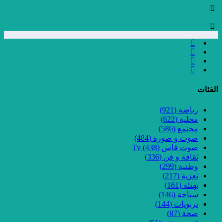
الفئات
رياضة
(921)
محلية
(622)
مجتمع
(586)
صوت و صورة
(484)
صوت فاس Tv
(438)
ثقافة و فن
(336)
وطنية
(299)
تعزية
(217)
تهنئة
(161)
سياحة
(146)
تربويات
(144)
صحة
(87)