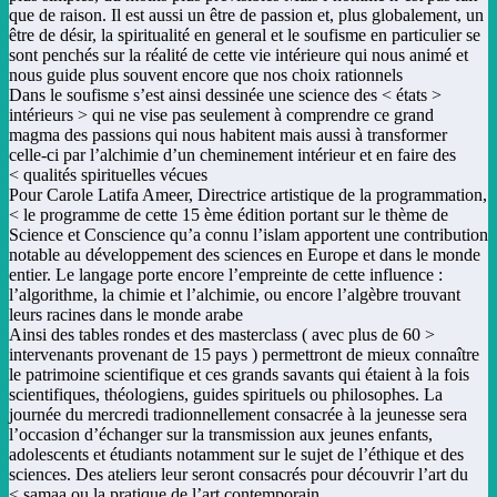
que de raison. Il est aussi un être de passion et, plus globalement, un
être de désir, la spiritualité en general et le soufisme en particulier se
sont penchés sur la réalité de cette vie intérieure qui nous animé et
nous guide plus souvent encore que nos choix rationnels
< Dans le soufisme s’est ainsi dessinée une science des < états
intérieurs > qui ne vise pas seulement à comprendre ce grand
magma des passions qui nous habitent mais aussi à transformer
celle-ci par l’alchimie d’un cheminement intérieur et en faire des
qualités spirituelles vécues >
Pour Carole Latifa Ameer, Directrice artistique de la programmation,
< le programme de cette 15 ème édition portant sur le thème de
Science et Conscience qu’a connu l’islam apportent une contribution
notable au développement des sciences en Europe et dans le monde
entier. Le langage porte encore l’empreinte de cette influence :
l’algorithme, la chimie et l’alchimie, ou encore l’algèbre trouvant
leurs racines dans le monde arabe
< Ainsi des tables rondes et des masterclass ( avec plus de 60
intervenants provenant de 15 pays ) permettront de mieux connaître
le patrimoine scientifique et ces grands savants qui étaient à la fois
scientifiques, théologiens, guides spirituels ou philosophes. La
journée du mercredi tradionnellement consacrée à la jeunesse sera
l’occasion d’échanger sur la transmission aux jeunes enfants,
adolescents et étudiants notamment sur le sujet de l’éthique et des
sciences. Des ateliers leur seront consacrés pour découvrir l’art du
samaa ou la pratique de l’art contemporain.>