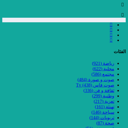
الفئات
رياضة
(921)
محلية
(622)
مجتمع
(586)
صوت و صورة
(484)
صوت فاس Tv
(438)
ثقافة و فن
(336)
وطنية
(299)
تعزية
(217)
تهنئة
(161)
سياحة
(146)
تربويات
(144)
صحة
(87)