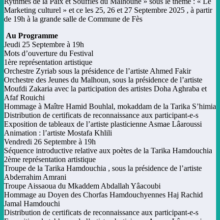
Rythmes de la Paix et Souffles du Malhoune » sous le thème : « Le
Marketing culturel » et ce les 25, 26 et 27 Septembre 2025 , à partir
de 19h à la grande salle de Commune de Fès
Au Programme
Jeudi 25 Septembre à 19h
Mots d’ouverture du Festival
1ère représentation artistique
Orchestre Zyriab sous la présidence de l’artiste Ahmed Fakir
Orchestre des Jeunes du Malhoun, sous la présidence de l’artiste
Moufdi Zakaria avec la participation des artistes Doha Aghraba et
Afaf Rouichi
Hommage à Maître Hamid Bouhlal, mokaddam de la Tarika S’himia
Distribution de certificats de reconnaissance aux participant-e-s
Exposition de tableaux de l’artiste plasticienne Asmae Lâaroussi
Animation : l’artiste Mostafa Khlili
Vendredi 26 Septembre à 19h
Séquence introductive relative aux poètes de la Tarika Hamdouchia
2ème représentation artistique
Troupe de la Tarika Hamdouchia , sous la présidence de l’artiste
Abderrahim Amrani
Troupe Aissaoua du Mkaddem Abdallah Yâacoubi
Hommage au Doyen des Chorfas Hamdouchyennes Haj Rachid
Jamal Hamdouchi
Distribution de certificats de reconnaissance aux participant-e-s