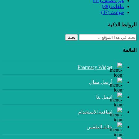
غير مصنف
(51)
ملفات
(38)
حوادث
(37)
الروابط الذكية
بحث
القائمة
Pharmacy Widget
أرسل مقال
إتصل بنا
اتفاقية الاستخدام
حالة الطقس