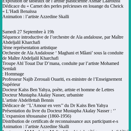
Exposition de tableaux de l’artiste plasticienne Asmae Lâaroussi
Dédicace du « Carnet des perles précieuses en louange du Cheick
L’Hadi Benaïssa »
Animation : l’artiste Azzedine Skalli
Samedi 27 Septembre à 19h
Séquence introductive de l’orchestre de Ala andalouse, par Maître
Abdeljalil Kharchafi
3ème représentation artistique
Orchestre de Ala Andalouse ‘ Maghani et Mâani’ sous la conduite
de Maître Abdeljalil Kharchafi
Troupe Ahl Touat Dar D’mana, conduite par l’artiste Mohamed
Semlali
Hommage :
Professeur Najib Zerouali Ouariti, ex-ministre de l’Enseignement
Supérieur
Docteur Kaïss Ben Yahya, poète, artiste et homme de Lettres
Docteur Mustapha Akalay Nasser, urbaniste
L’artiste Abdelfettah Bennis
Dédicace de ‘’L’Amour en vers’’ du Dr Kaïss Ben Yahya
Présentation du livre du Docteur Mustapha Akalay Nasser : ‘’
L’expansion tétouanaise (1860-1956)
Distribution de certificats de reconnaissance aux participant-e-s
Animation : l’artiste Azzedine Skalli