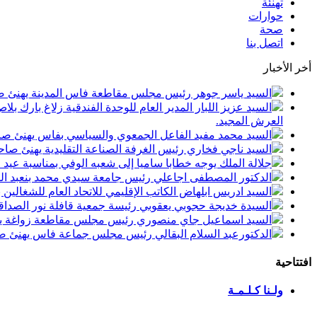
تهنئة
حوارات
صحة
اتصل بنا
أخر الأخبار
السيد ياسر جوهر رئيس مجلس مقاطعة فاس المدينة يهنئ صاحب الجلالة بمن
السيد عزيز اللبار المدير العام للوحدة الفندقية زلاغ بارك
العرش المجيد.
السيد محمد مفيد الفاعل الجمعوي والسياسي بفاس يهنئ صاحب الجلالة بمنا
السيد ناجي فخاري رئيس الغرفة الصناعة التقليدية يهنئ صاحب الجلالة 
جلالة الملك يوجه خطابا ساميا إلى شعبه الوفي بمناسبة عيد
الدكتور المصطفى اجاعلي رئيس جامعة سيدي محمد بنعبد الله
السيد ادريس ابلهاض الكاتب الإقليمي للاتحاد العام للشغال
السيدة خديجة حجوبي يعقوبي رئيسة جمعية قافلة نور الصداقة
السيد اسماعيل جاي منصوري رئيس مجلس مقاطعة زواغة يهني
الدكتورعبد السلام البقالي رئيس مجلس جماعة فاس يهنئ صاح
افتتاحية
ولـنا كـلـمـة