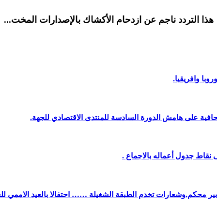
هذا التردد ناجم عن ازدحام الأكشاك بالإصدارات المخت...
وبا وافريقيا.
افية على هامش الدورة السادسة للمنتدى الاقتصادي للجهة.
نقاط جدول أعماله بالاجماع .
دبير محكم.وشعارات تخدم الطبقة الشغيلة …… احتفالا بالعيد الاممي لل