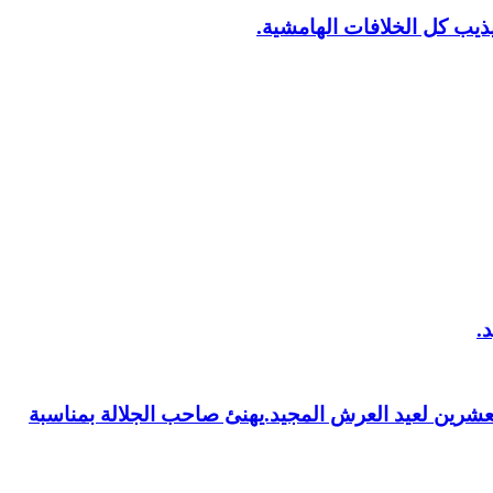
يب كل الخلافات الهامشية.
العشرين لعيد العرش المجيد.يهنئ صاحب الجلالة بمناسبة