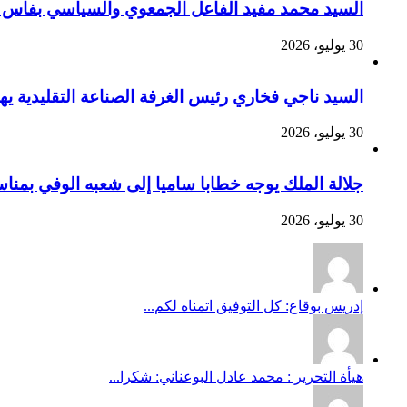
السيد محمد مفيد الفاعل الجمعوي والسياسي بفاس يهنئ صاحب الج
30 يوليو، 2026
السيد ناجي فخاري رئيس الغرفة الصناعة التقليدية يهنئ صاحب 
30 يوليو، 2026
جلالة الملك يوجه خطابا ساميا إلى شعبه الوفي بمنا
30 يوليو، 2026
إدريس بوقاع: كل التوفيق اتمناه لكم...
هيأة التحرير : محمد عادل البوعناني: شكرا...