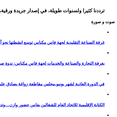
ترددنا كثيرا ولسنوات طويلة، في إصدار جريدة ورقية، 
صوت و صورة
غرفة الصناعة التقليدية لجهة فاس مكناس توسع انشطتها نحو أور
بغرفة التجارة والصناعة والخدمات لجهة فاس مكناس: ندوة صح
في الدورة العادية لشهر يونيو،مجلس مقاطعة زواغة يصادق على 
الكتابة الإقليمية للاتحاد العام للشغالين بفاس حضور وازن…وت