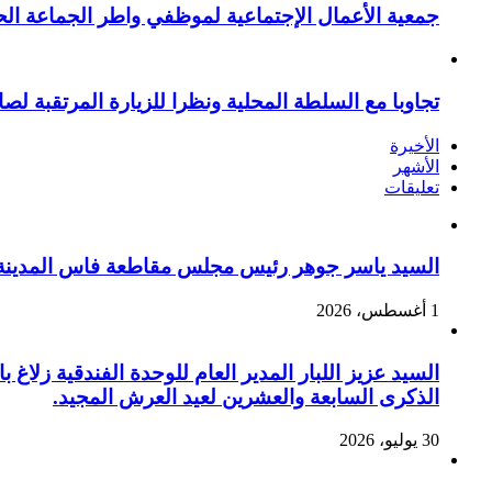
جمعية الأعمال الإجتماعية لموظفي واطر الجماعة الح
تجاوبا مع السلطة المحلية ونظرا للزيارة المرتقبة لصا
الأخيرة
الأشهر
تعليقات
السيد ياسر جوهر رئيس مجلس مقاطعة فاس المدينة يهنئ صاحب الج
1 أغسطس، 2026
السيد عزيز اللبار المدير العام للوحدة الفندقية زل
الذكرى السابعة والعشرين لعيد العرش المجيد.
30 يوليو، 2026