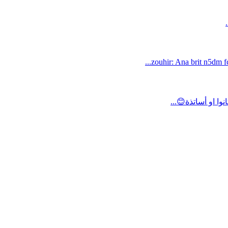
zouhir: Ana brit n5dm fc
ا او أساتذة😊...