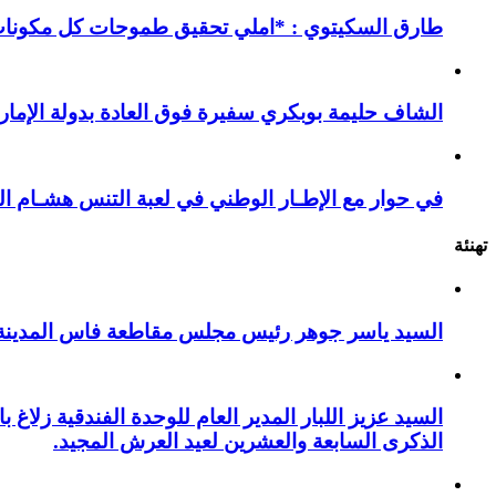
طارق السكيتوي : *املي تحقيق طموحات كل مكونات ا
الشاف حليمة بوبكري سفيرة فوق العادة بدولة الإمارا
في حوار مع الإطـار الوطني في لعبة التنس هشـام ال
تهنئة
السيد ياسر جوهر رئيس مجلس مقاطعة فاس المدينة يهنئ صاحب الج
السيد عزيز اللبار المدير العام للوحدة الفندقية زل
الذكرى السابعة والعشرين لعيد العرش المجيد.