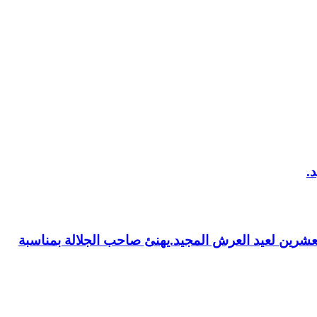
العشرين لعيد العرش المجيد.يهنئ صاحب الجلالة بمناسبة