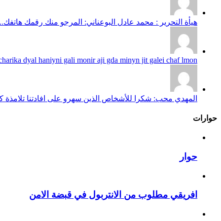
هيأة التحرير : محمد عادل البوعناني: المرجو منك رقمك هاتفك...
harika dyal haniyni gali monir aji gda minyn jit galei chaf lmon...
المهدي محب: شكرا للأشخاص الذين سهرو على افادتنا تلامذة كانو
حوارات
حوار
افريقي مطلوب من الانتربول في قبضة الامن