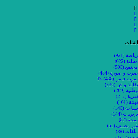
الفئات
رياضة
(921)
محلية
(622)
مجتمع
(586)
صوت و صورة
(484)
صوت فاس Tv
(438)
ثقافة و فن
(336)
وطنية
(299)
تعزية
(217)
تهنئة
(161)
سياحة
(146)
تربويات
(144)
صحة
(87)
غير مصنف
(51)
ملفات
(38)
حوادث
(37)