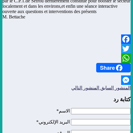
par le C.P.T.de Sefrou dernièrement constitué pour booster le secteur
localement et dans les environs,et enfin une séance interactive
ouverte aux questions et interventions des présents
M. Bettache
Facebook
Twitter
Share
WhatsApp
المنشور السابق
المنشور التالي
Messenger
كتابة رد
الاسم*
البريد الإلكتروني*
الموقع