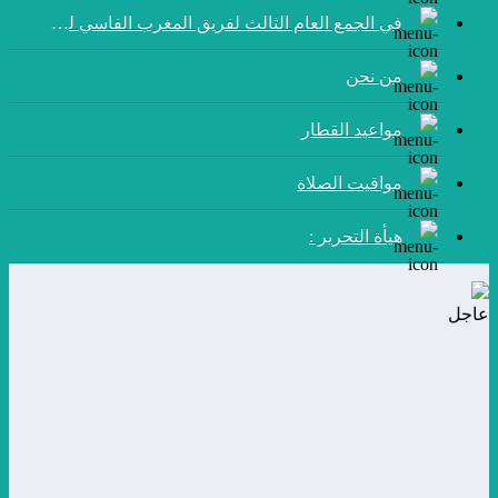
في الجمع العام الثالث لفريق المغرب الفاسي لكرة القدم:
من نحن
مواعيد القطار
مواقيت الصلاة
هيأة التحرير :
عاجل