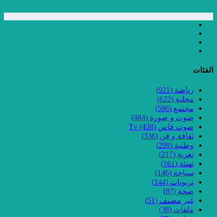
الفئات
رياضة
(921)
محلية
(622)
مجتمع
(586)
صوت و صورة
(484)
صوت فاس Tv
(438)
ثقافة و فن
(336)
وطنية
(299)
تعزية
(217)
تهنئة
(161)
سياحة
(146)
تربويات
(144)
صحة
(87)
غير مصنف
(51)
ملفات
(38)