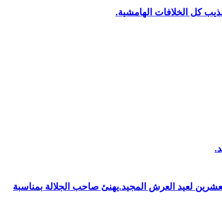
يب كل الخلافات الهامشية.
العشرين لعيد العرش المجيد.يهنئ صاحب الجلالة بمناسبة