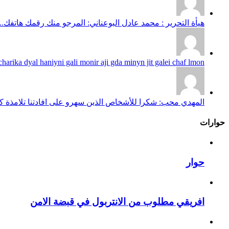
هيأة التحرير : محمد عادل البوعناني: المرجو منك رقمك هاتفك...
harika dyal haniyni gali monir aji gda minyn jit galei chaf lmon...
المهدي محب: شكرا للأشخاص الذين سهرو على افادتنا تلامذة كانو
حوارات
حوار
افريقي مطلوب من الانتربول في قبضة الامن