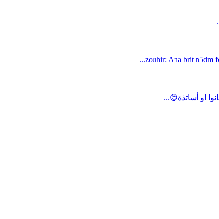
zouhir: Ana brit n5dm fc
ا او أساتذة😊...