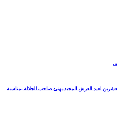
العشرين لعيد العرش المجيد.يهنئ صاحب الجلالة بمناسبة