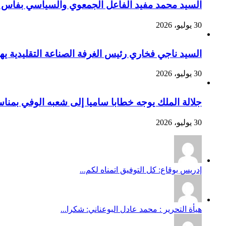
السيد محمد مفيد الفاعل الجمعوي والسياسي بفاس يهنئ صاحب الج
30 يوليو، 2026
السيد ناجي فخاري رئيس الغرفة الصناعة التقليدية يهنئ صاحب 
30 يوليو، 2026
جلالة الملك يوجه خطابا ساميا إلى شعبه الوفي بمنا
30 يوليو، 2026
إدريس بوقاع: كل التوفيق اتمناه لكم...
هيأة التحرير : محمد عادل البوعناني: شكرا...