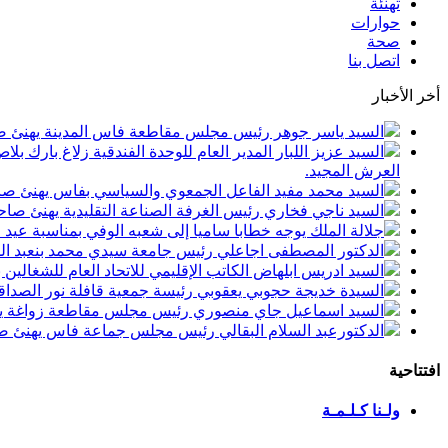
تهنئة
حوارات
صحة
اتصل بنا
أخر الأخبار
السيد ياسر جوهر رئيس مجلس مقاطعة فاس المدينة يهنئ صاحب الجلالة بمن
السيد عزيز اللبار المدير العام للوحدة الفندقية زلاغ بارك
العرش المجيد.
السيد محمد مفيد الفاعل الجمعوي والسياسي بفاس يهنئ صاحب الجلالة بمنا
السيد ناجي فخاري رئيس الغرفة الصناعة التقليدية يهنئ صاحب الجلالة 
جلالة الملك يوجه خطابا ساميا إلى شعبه الوفي بمناسبة عيد
الدكتور المصطفى اجاعلي رئيس جامعة سيدي محمد بنعبد الله
السيد ادريس ابلهاض الكاتب الإقليمي للاتحاد العام للشغال
السيدة خديجة حجوبي يعقوبي رئيسة جمعية قافلة نور الصداقة
السيد اسماعيل جاي منصوري رئيس مجلس مقاطعة زواغة يهني
الدكتورعبد السلام البقالي رئيس مجلس جماعة فاس يهنئ صاح
افتتاحية
ولـنا كـلـمـة