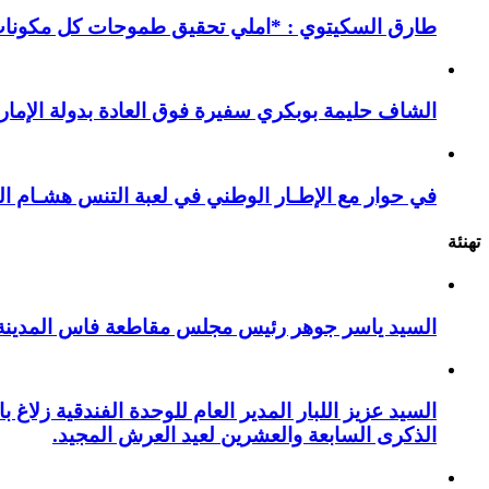
طارق السكيتوي : *املي تحقيق طموحات كل مكونات ا
الشاف حليمة بوبكري سفيرة فوق العادة بدولة الإمارا
في حوار مع الإطـار الوطني في لعبة التنس هشـام ال
تهنئة
السيد ياسر جوهر رئيس مجلس مقاطعة فاس المدينة يهنئ صاحب الج
السيد عزيز اللبار المدير العام للوحدة الفندقية زل
الذكرى السابعة والعشرين لعيد العرش المجيد.