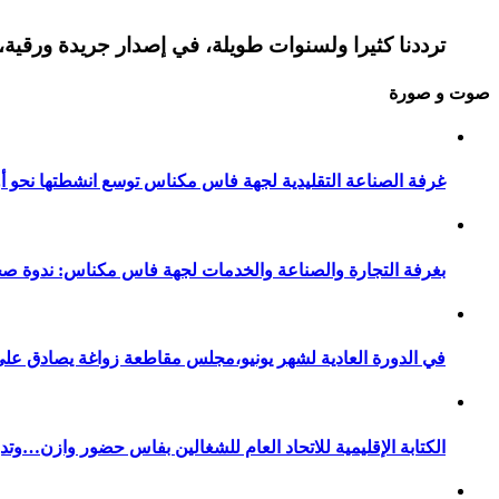
ترددنا كثيرا ولسنوات طويلة، في إصدار جريدة ورقية، 
صوت و صورة
غرفة الصناعة التقليدية لجهة فاس مكناس توسع انشطتها نحو أور
بغرفة التجارة والصناعة والخدمات لجهة فاس مكناس: ندوة صح
في الدورة العادية لشهر يونيو،مجلس مقاطعة زواغة يصادق على 
الكتابة الإقليمية للاتحاد العام للشغالين بفاس حضور وازن…وت