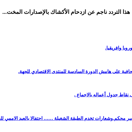
هذا التردد ناجم عن ازدحام الأكشاك بالإصدارات المخت...
وبا وافريقيا.
افية على هامش الدورة السادسة للمنتدى الاقتصادي للجهة.
نقاط جدول أعماله بالاجماع .
دبير محكم.وشعارات تخدم الطبقة الشغيلة …… احتفالا بالعيد الاممي لل