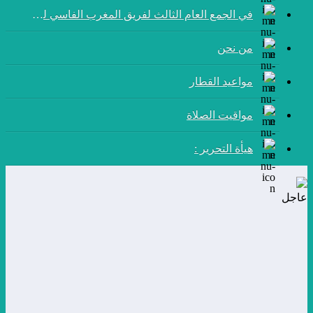
في الجمع العام الثالث لفريق المغرب الفاسي لكرة القدم:
من نحن
مواعيد القطار
مواقيت الصلاة
هيأة التحرير :
عاجل