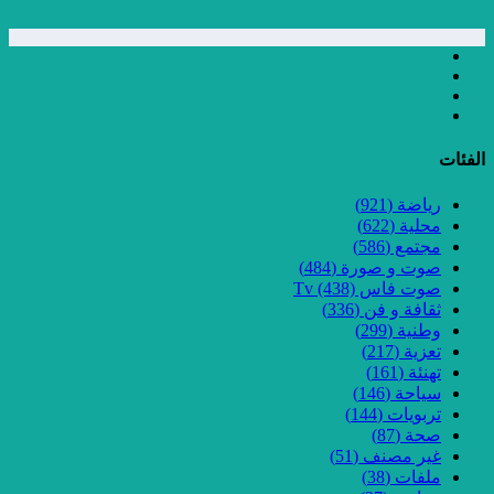
الفئات
رياضة
(921)
محلية
(622)
مجتمع
(586)
صوت و صورة
(484)
صوت فاس Tv
(438)
ثقافة و فن
(336)
وطنية
(299)
تعزية
(217)
تهنئة
(161)
سياحة
(146)
تربويات
(144)
صحة
(87)
غير مصنف
(51)
ملفات
(38)