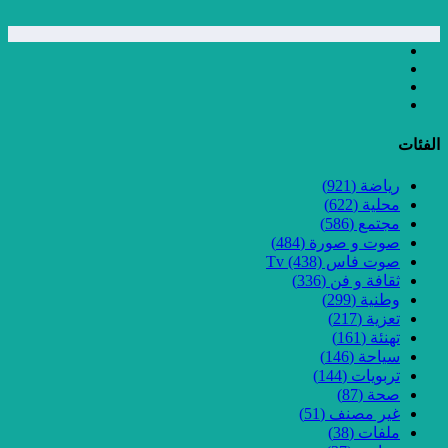
الفئات
رياضة
(921)
محلية
(622)
مجتمع
(586)
صوت و صورة
(484)
صوت فاس Tv
(438)
ثقافة و فن
(336)
وطنية
(299)
تعزية
(217)
تهنئة
(161)
سياحة
(146)
تربويات
(144)
صحة
(87)
غير مصنف
(51)
ملفات
(38)