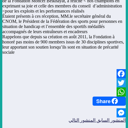
de la Fondation Moncef Belkhayat, à félicité < nos champions en
exprimant sa joie et celle des membres du conseil d’administration
pour les exploits et les performances réalisés>
Étaient présents à ces réception, MM.le secrétaire général du
CNOM, le Président de la Fédération des sports pour personnes en
situation de handicap et l’ensemble des sportifs médaillés
accompagnés de leurs entraîneurs et encadreurs
Rappelons que depuis sa création en août 2011, la Fondation à
honoré pas moins de 900 membres issus de 30 disciplines sportives,
leur apportant son soutien lorsqu’ils sont en situation de précarité
sociale
Facebook
Twitter
Share
WhatsApp
المنشور السابق
المنشور التالي
Messenger