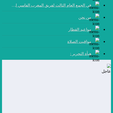
في الجمع العام الثالث لفريق المغرب الفاسي لكرة القدم:
من نحن
مواعيد القطار
مواقيت الصلاة
هيأة التحرير :
عاجل