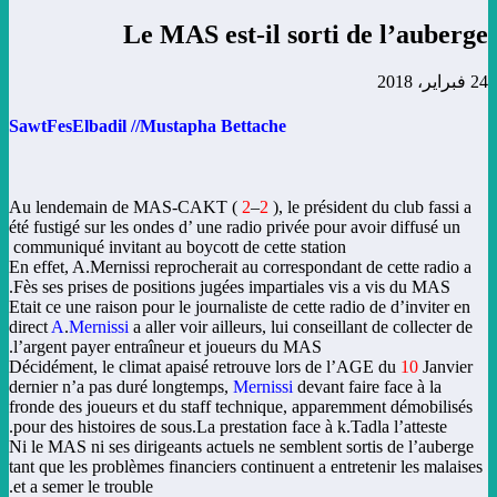
Le MAS est-il sorti de l’auberge
24 فبراير، 2018
SawtFesElbadil //Mustapha Bettache
Au lendemain de MAS-CAKT (
2
–
2
), le président du club fassi a
été fustigé sur les ondes d’ une radio privée pour avoir diffusé un
communiqué invitant au boycott de cette station
En effet, A.Mernissi reprocherait au correspondant de cette radio a
Fès ses prises de positions jugées impartiales vis a vis du MAS.
Etait ce une raison pour le journaliste de cette radio de d’inviter en
direct
A
.
Mernissi
a aller voir ailleurs, lui conseillant de collecter de
l’argent payer entraîneur et joueurs du MAS.
Décidément, le climat apaisé retrouve lors de l’AGE du
10
Janvier
dernier n’a pas duré longtemps,
Mernissi
devant faire face à la
fronde des joueurs et du staff technique, apparemment démobilisés
pour des histoires de sous.La prestation face à k.Tadla l’atteste.
Ni le MAS ni ses dirigeants actuels ne semblent sortis de l’auberge
tant que les problèmes financiers continuent a entretenir les malaises
et a semer le trouble.