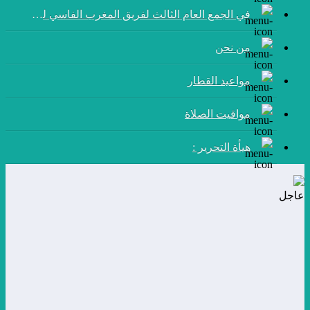
في الجمع العام الثالث لفريق المغرب الفاسي لكرة القدم:
من نحن
مواعيد القطار
مواقيت الصلاة
هيأة التحرير :
عاجل