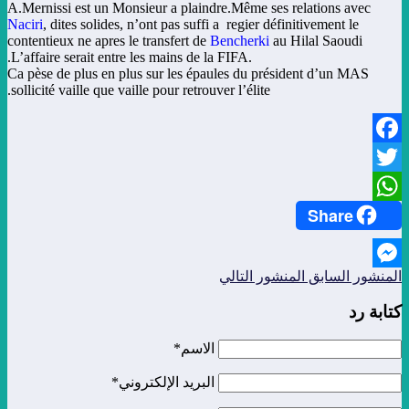
A.Mernissi est un Monsieur a plaindre.Même ses relations avec
Naciri
, dites solides, n’ont pas suffi a regier définitivement le
contentieux ne apres le transfert de
Bencherki
au Hilal Saoudi
.L’affaire serait entre les mains de la FIFA.
Ca pèse de plus en plus sur les épaules du président d’un MAS
sollicité vaille que vaille pour retrouver l’élite.
Facebook
Twitter
Share
WhatsApp
المنشور السابق
المنشور التالي
Messenger
كتابة رد
الاسم*
البريد الإلكتروني*