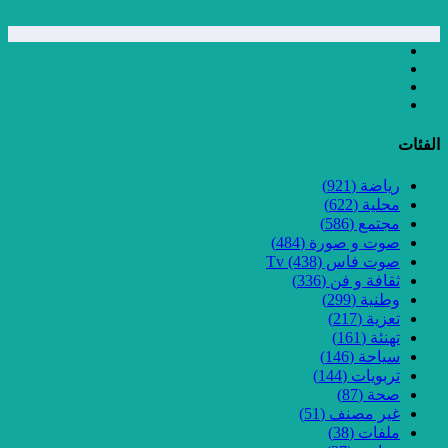
الفئات
رياضة
(921)
محلية
(622)
مجتمع
(586)
صوت و صورة
(484)
صوت فاس Tv
(438)
ثقافة و فن
(336)
وطنية
(299)
تعزية
(217)
تهنئة
(161)
سياحة
(146)
تربويات
(144)
صحة
(87)
غير مصنف
(51)
ملفات
(38)