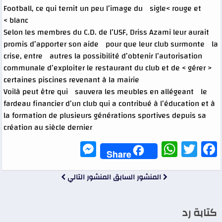
Football, ce qui ternit un peu l’image du sigle< rouge et
blanc >
Selon les membres du C.D. de l’USF, Driss Azami leur aurait
promis d’apporter son aide pour que leur club surmonte la
crise, entre autres la possibilité d’obtenir l’autorisation
communale d’exploiter le restaurant du club et de < gérer >
certaines piscines revenant à la mairie
Voilà peut être qui sauvera les meubles en allégeant le
fardeau financier d’un club qui a contribué à l’éducation et à
la formation de plusieurs générations sportives depuis sa
création au siècle dernier
Messenger
WhatsApp
Twitter
Facebook
Share
المنشور السابق
المنشور التالي
كتابة رد