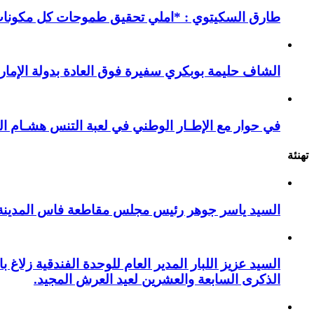
طارق السكيتوي : *املي تحقيق طموحات كل مكونات ا
الشاف حليمة بوبكري سفيرة فوق العادة بدولة الإمارا
في حوار مع الإطـار الوطني في لعبة التنس هشـام ال
تهنئة
السيد ياسر جوهر رئيس مجلس مقاطعة فاس المدينة يهنئ صاحب الج
السيد عزيز اللبار المدير العام للوحدة الفندقية زل
الذكرى السابعة والعشرين لعيد العرش المجيد.