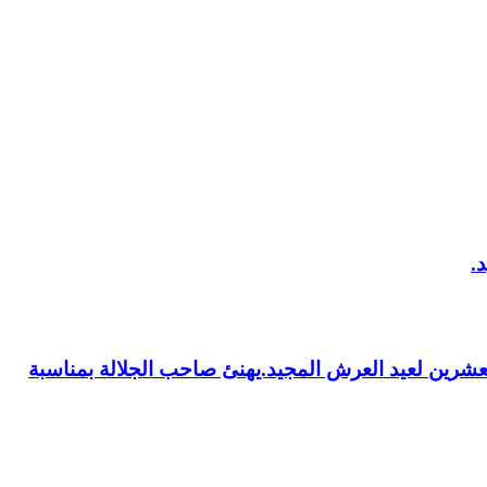
العشرين لعيد العرش المجيد.يهنئ صاحب الجلالة بمناسبة