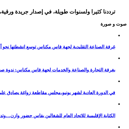
ترددنا كثيرا ولسنوات طويلة، في إصدار جريدة ورقية، 
صوت و صورة
غرفة الصناعة التقليدية لجهة فاس مكناس توسع انشطتها نحو أور
بغرفة التجارة والصناعة والخدمات لجهة فاس مكناس: ندوة صح
في الدورة العادية لشهر يونيو،مجلس مقاطعة زواغة يصادق على 
الكتابة الإقليمية للاتحاد العام للشغالين بفاس حضور وازن…وت