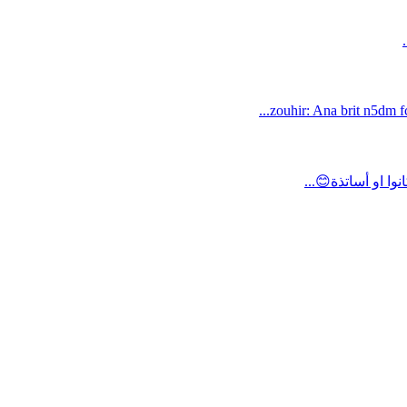
zouhir: Ana brit n5dm fc
ا او أساتذة😊...