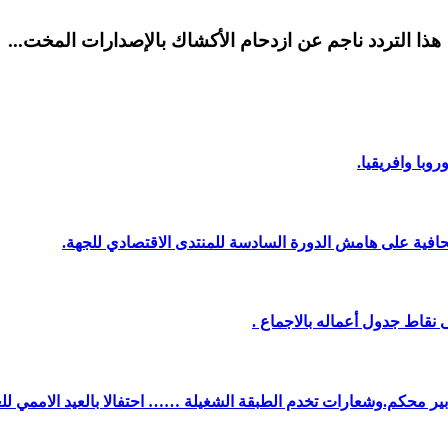
هذا التردد ناجم عن ازدحام الأكشاك بالإصدارات المخت...
وبا وافريقيا.
افية على هامش الدورة السادسة للمنتدى الاقتصادي للجهة.
نقاط جدول أعماله بالاجماع .
دبير محكم.وشعارات تخدم الطبقة الشغيلة …… احتفالا بالعيد الاممي لل