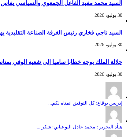
السيد محمد مفيد الفاعل الجمعوي والسياسي بفاس يهنئ صاحب الج
30 يوليو، 2026
السيد ناجي فخاري رئيس الغرفة الصناعة التقليدية يهنئ صاحب 
30 يوليو، 2026
جلالة الملك يوجه خطابا ساميا إلى شعبه الوفي بمنا
30 يوليو، 2026
إدريس بوقاع: كل التوفيق اتمناه لكم...
هيأة التحرير : محمد عادل البوعناني: شكرا...