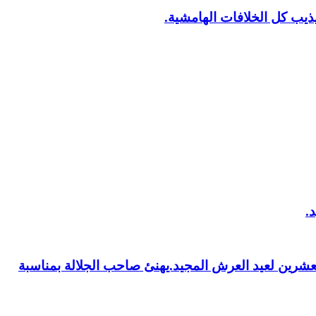
يب كل الخلافات الهامشية.
العشرين لعيد العرش المجيد.يهنئ صاحب الجلالة بمناسبة