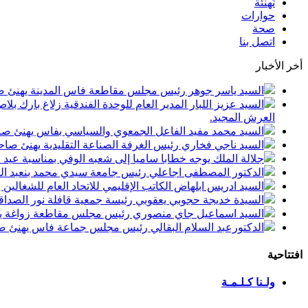
تهنئة
حوارات
صحة
اتصل بنا
أخر الأخبار
السيد ياسر جوهر رئيس مجلس مقاطعة فاس المدينة يهنئ صاحب الجلالة بمن
السيد عزيز اللبار المدير العام للوحدة الفندقية زلاغ بارك
العرش المجيد.
السيد محمد مفيد الفاعل الجمعوي والسياسي بفاس يهنئ صاحب الجلالة بمنا
السيد ناجي فخاري رئيس الغرفة الصناعة التقليدية يهنئ صاحب الجلالة 
جلالة الملك يوجه خطابا ساميا إلى شعبه الوفي بمناسبة عيد
الدكتور المصطفى اجاعلي رئيس جامعة سيدي محمد بنعبد الله
السيد ادريس ابلهاض الكاتب الإقليمي للاتحاد العام للشغال
السيدة خديجة حجوبي يعقوبي رئيسة جمعية قافلة نور الصداقة
السيد اسماعيل جاي منصوري رئيس مجلس مقاطعة زواغة يهني
الدكتورعبد السلام البقالي رئيس مجلس جماعة فاس يهنئ صاح
افتتاحية
ولـنا كـلـمـة