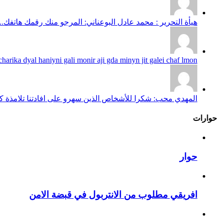
هيأة التحرير : محمد عادل البوعناني: المرجو منك رقمك هاتفك...
harika dyal haniyni gali monir aji gda minyn jit galei chaf lmon...
المهدي محب: شكرا للأشخاص الذين سهرو على افادتنا تلامذة كانو
حوارات
حوار
افريقي مطلوب من الانتربول في قبضة الامن