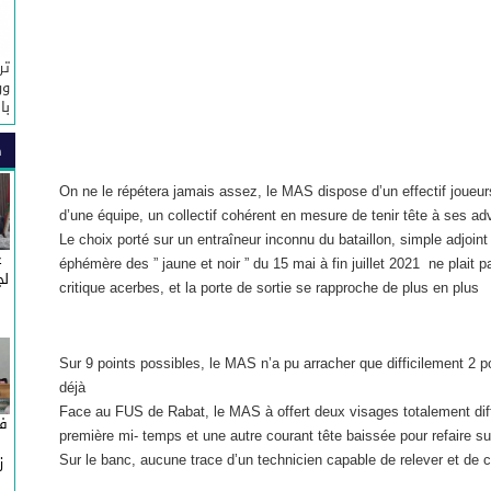
تر
ور
با
ص
On ne le répétera jamais assez, le MAS dispose d’un effectif joueurs
d’une équipe, un collectif cohérent en mesure de tenir tête à ses ad
Le choix porté sur un entraîneur inconnu du bataillon, simple adjoint
غ
éphémère des ” jaune et noir ” du 15 mai à fin juillet 2021 ne plait 
لج
critique acerbes, et la porte de sortie se rapproche de plus en plus
Sur 9 points possibles, le MAS n’a pu arracher que difficilement 2 po
déjà
Face au FUS de Rabat, le MAS à offert deux visages totalement diffé
في
première mi- temps et une autre courant tête baissée pour refaire s
Sur le banc, aucune trace d’un technicien capable de relever et de cor
ز
ج