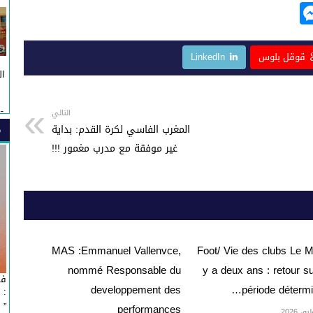
M
e
ss
قوقل بلوس
LinkedIn
e
ال
n
g
م
التالي
:خ
المغرب الفاسي لكرة القدم: بداية
م
er
غير موفقة مع مدرب مغمور !!!
MAS :Emmanuel Vallenvce,
Foot/ Vie des clubs Le M
nommé Responsable du
y a deux ans : retour s
في
developpement des
période détermi
: 
” Affaire Fondation ” Esprit de Fès ”...
performances