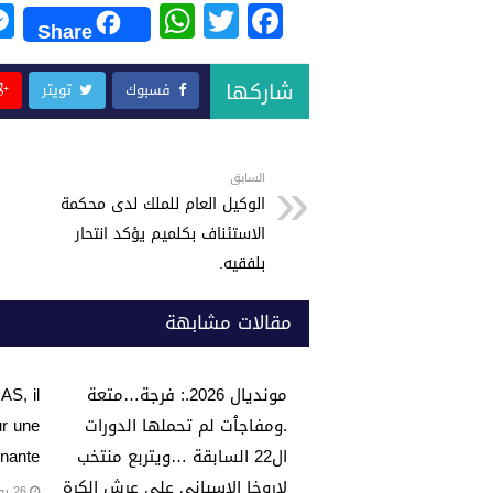
W
T
F
Share
h
wi
a
at
tt
c
شاركها
فسبوك
تويتر
s
er
e
A
b
p
o
السابق
الوكيل العام للملك لدى محكمة
p
o
الاستئناف بكلميم يؤكد انتحار
k
بلفقيه.
مقالات مشابهة
مونديال 2026.: فرجة…متعة
AS, il
.ومفاجٱت لم تحملها الدورات
ur une
ال22 السابقة …ويتربع منتخب
nante…
لاروخا الاسباني على عرش الكرة
26 يوليو، 2026