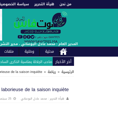
من نحن
هيأة التحرير
سياسة الخصوصية
المدير العام : محمد عادل البوعناني ، مدير النشر : إدريس العادل : الهاتف : +212660222021 // +212661987453 -
محلية
وطنية
ملفات
أخر الأخبار
للوحدة الفندقية زلاغ بارك بلاص يهنئ صاحب الجلالة بمناسبة الذكرى السادسة والع
الرئيسية
»
رياضة
»
rieuse de la saison inquiète
laborieuse de la saison inquiète
هيأة التحرير : محمد عادل البوعناني
25 سبتمبر، 2021