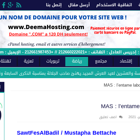
اتفاقية الاستخدام
أرسل مقال
إتصل بنا
 الإيميل : sawtfes.com@gmail.com - وصل الملائمة رقم : 2015/12ج
إقتصاد
مجتمع
رياضة
تربويات
تعزية
تهنئة
شرين لعيد العرش المجيد.يهنئ صاحب الجلالة بمناسبة الذكرى السابعة والعشرين لع
MAS : l’entame labo
ا
MAS : l’entame 
اضف تعليق
SawtFesAlBadil /
Mustapha Bettache