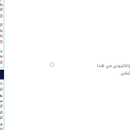
ال
ال
يه
بذكرى 
جل
بم
لإلكتروني في هذا
ليقي.
ح
حو
اف
طا
مك
ال
ال
ال
في
ال