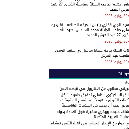
بفاس يهنئ صاحب الجلالة بمناسبة الذكرى 27 لعيد
عرش المجيد
30 يوليو، 2026
سيد ناجي فخاري رئيس الغرفة الصناعة التقليدية
نئ صاحب الجلالة محمد السادس نصره الله
27 عيد العرش المجيد
30 يوليو، 2026
الة الملك يوجه خطابا ساميا إلى شعبه الوفي
ناسبة عيد العرش
30 يوليو، 2026
وارات
ار
ريقي مطلوب من الانتربول في قبضة الامن
رق السكيتوي : *املي تحقيق طموحات كل
ونات الفريق بالعودة إلى قسم الصفوة.* حب
فريق يجب أن يذيب كل الخلافات الهامشية.
شاف حليمة بوبكري سفيرة فوق العادة بدولة
إمارات العربية المتحدة.
 حوار مع الإطـار الوطني في لعبة التنس هشـام
تازي