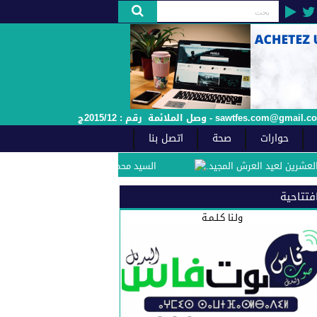
حوارات
صحة
اتصل بنا
يد العرش المجيد.
السيد محمد مفيد الفاعل الجمعوي والسياسي بفاس يهنئ صاحب ا
فتتاحية
ولـنا كـلـمـة