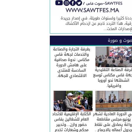
ددنا كثيرا ولسنوات طويلة، في إصدار جريدة
قية، هذا التردد ناجم عن ازدحام الأكشاك
لإصدارات المخت...
وت و صورة
بغرفة التجارة والصناعة
والخدمات لجهة فاس
مكناس: ندوة صحافية
على هامش الدورة
رفة الصناعة التقليدية
السادسة للمنتدى
هة فاس مكناس توسع
الاقتصادي للجهة.
انشطتها نحو أوروبا
وافريقيا.
 الدورة العادية لشهر
الكتابة الإقليمية للاتحاد
يونيو،مجلس مقاطعة
العام للشغالين بفاس
واغة يصادق على نقاط
حضور وازن…وتدبير
دول أعماله بالاجماع .
محكم.وشعارات تخدم