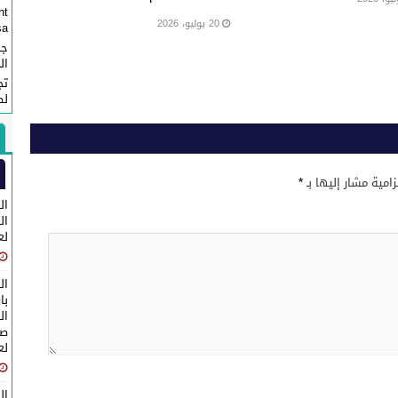
nt
20 يوليو، 2026
...
جم
ال
تج
لص
زامية مشار إليها بـ
*
ال
لع
ال
با
ال
صا
لع
ال