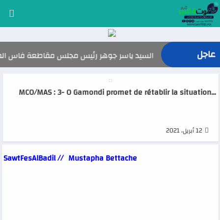
عاجل
السيد ياسر جوهر رئيس مجلس مقاطعة فاس المدينة يهنئ صاحب
…MCO/MAS : 3- O Gamondi promet de rétablir la situation
12 أبريل، 2021
SawtFesAlBadil //
Mustapha Bettache